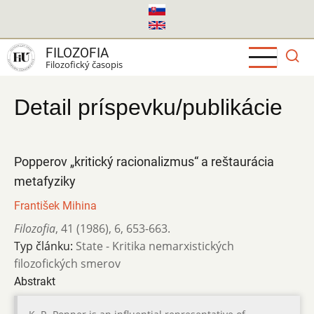
Skočiť
na
hlavný
FILOZOFIA
obsah
Filozofický časopis
Detail príspevku/publikácie
Popperov „kritický racionalizmus“ a reštaurácia
metafyziky
František Mihina
Filozofia
,
41 (1986)
,
6
,
653-663.
Typ článku:
State - Kritika nemarxistických
filozofických smerov
Abstrakt