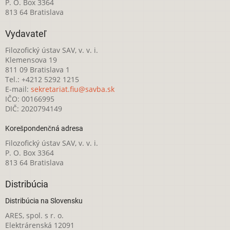
P. O. Box 3364
813 64 Bratislava
Vydavateľ
Filozofický ústav SAV, v. v. i.
Klemensova 19
811 09 Bratislava 1
Tel.: +4212 5292 1215
E-mail:
sekretariat.fiu@savba.sk
IČO: 00166995
DIČ: 2020794149
Korešpondenčná adresa
Filozofický ústav SAV, v. v. i.
P. O. Box 3364
813 64 Bratislava
Distribúcia
Distribúcia na Slovensku
ARES, spol. s r. o.
Elektrárenská 12091