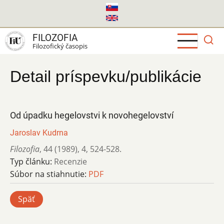
Skočiť
na
hlavný
FILOZOFIA
obsah
Filozofický časopis
Detail príspevku/publikácie
Od úpadku hegelovstvi k novohegelovství
Jaroslav Kudrna
Filozofia
,
44 (1989)
,
4
,
524-528.
Typ článku:
Recenzie
Súbor na stiahnutie:
PDF
Späť