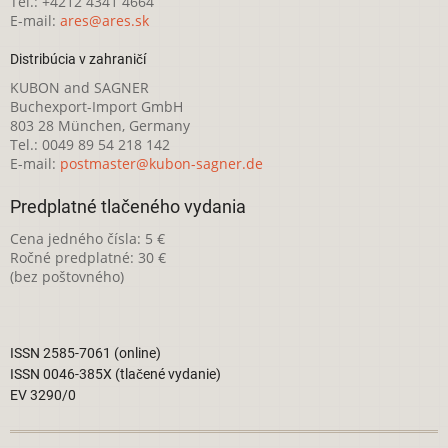
Tel.: +4212 4341 4664
E-mail:
ares@ares.sk
Distribúcia v zahraničí
KUBON and SAGNER
Buchexport-Import GmbH
803 28 München, Germany
Tel.: 0049 89 54 218 142
E-mail:
postmaster@kubon-sagner.de
Predplatné tlačeného vydania
Cena jedného čísla: 5 €
Ročné predplatné: 30 €
(bez poštovného)
ISSN 2585-7061 (online)
ISSN 0046-385X (tlačené vydanie)
EV 3290/0