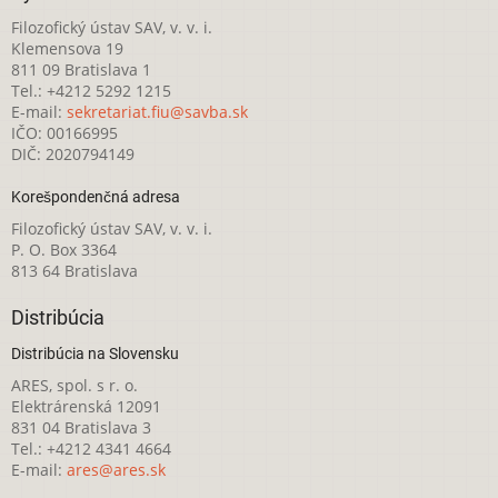
Filozofický ústav SAV, v. v. i.
Klemensova 19
811 09 Bratislava 1
Tel.: +4212 5292 1215
E-mail:
sekretariat.fiu@savba.sk
IČO: 00166995
DIČ: 2020794149
Korešpondenčná adresa
Filozofický ústav SAV, v. v. i.
P. O. Box 3364
813 64 Bratislava
Distribúcia
Distribúcia na Slovensku
ARES, spol. s r. o.
Elektrárenská 12091
831 04 Bratislava 3
Tel.: +4212 4341 4664
E-mail:
ares@ares.sk