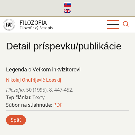
Skočiť
na
hlavný
FILOZOFIA
obsah
Filozofický časopis
Detail príspevku/publikácie
Legenda o Veľkom inkvizítorovi
Nikolaj Onufrijevič Losskij
Filozofia
,
50 (1995)
,
8
,
447-452.
Typ článku:
Texty
Súbor na stiahnutie:
PDF
Späť