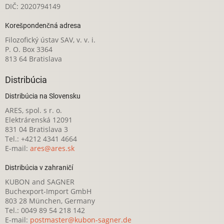
DIČ: 2020794149
Korešpondenčná adresa
Filozofický ústav SAV, v. v. i.
P. O. Box 3364
813 64 Bratislava
Distribúcia
Distribúcia na Slovensku
ARES, spol. s r. o.
Elektrárenská 12091
831 04 Bratislava 3
Tel.: +4212 4341 4664
E-mail:
ares@ares.sk
Distribúcia v zahraničí
KUBON and SAGNER
Buchexport-Import GmbH
803 28 München, Germany
Tel.: 0049 89 54 218 142
E-mail:
postmaster@kubon-sagner.de