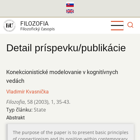
Skočiť
na
hlavný
FILOZOFIA
obsah
Filozofický časopis
Detail príspevku/publikácie
Konekcionistické modelovanie v kognitívnych
vedách
Vladimír Kvasnička
Filozofia
,
58 (2003)
,
1
,
35-43.
Typ článku:
State
Abstrakt
The purpose of the paper is to present basic principles
of connectionism and its position within contemporary