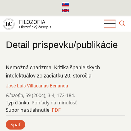
Skočiť
na
hlavný
FILOZOFIA
obsah
Filozofický časopis
Detail príspevku/publikácie
Nemožná charizma. Kritika španielskych
intelektuálov zo začiatku 20. storočia
José Luis Villacańas Berlanga
Filozofia
,
59 (2004)
,
3-4
,
172-184.
Typ článku:
Pohľady na minulosť
Súbor na stiahnutie:
PDF
Späť