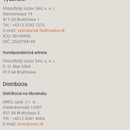
Filozofický ústav SAV, v. v. i.
Klemensova 19
811 09 Bratislava 1
Tel.: +4212 5292 1215
E-mail:
sekretariat.fiu@savba.sk
IČO: 00166995
DIČ: 2020794149
Korešpondenčná adresa
Filozofický ústav SAV, v. v. i.
P. O. Box 3364
813 64 Bratislava
Distribúcia
Distribúcia na Slovensku
ARES, spol. s r. o.
Elektrárenská 12091
831 04 Bratislava 3
Tel.: +4212 4341 4664
E-mail:
ares@ares.sk