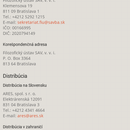
Filozofický ústav SAV, v. v. i.
Klemensova 19
811 09 Bratislava 1
Tel.: +4212 5292 1215
E-mail:
sekretariat.fiu@savba.sk
IČO: 00166995
DIČ: 2020794149
Korešpondenčná adresa
Filozofický ústav SAV, v. v. i.
P. O. Box 3364
813 64 Bratislava
Distribúcia
Distribúcia na Slovensku
ARES, spol. s r. o.
Elektrárenská 12091
831 04 Bratislava 3
Tel.: +4212 4341 4664
E-mail:
ares@ares.sk
Distribúcia v zahraničí