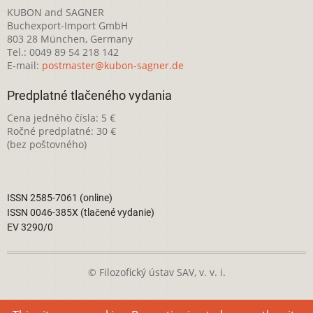
KUBON and SAGNER
Buchexport-Import GmbH
803 28 München, Germany
Tel.: 0049 89 54 218 142
E-mail:
postmaster@kubon-sagner.de
Predplatné tlačeného vydania
Cena jedného čísla: 5 €
Ročné predplatné: 30 €
(bez poštovného)
ISSN 2585-7061 (online)
ISSN 0046-385X (tlačené vydanie)
EV 3290/0
© Filozofický ústav SAV, v. v. i.
Táto webová stránka je licencovaná pod
Creative Commons