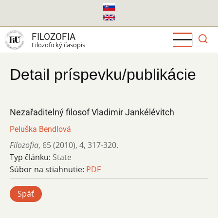
Skočiť
na
hlavný
FILOZOFIA
obsah
Filozofický časopis
Detail príspevku/publikácie
Nezařaditelný filosof Vladimir Jankélévitch
Peluška Bendlová
Filozofia
,
65 (2010)
,
4
,
317-320.
Typ článku:
State
Súbor na stiahnutie:
PDF
Späť