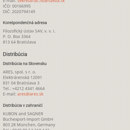
E-mail:
sekretariat.fiu@savba.sk
IČO: 00166995
DIČ: 2020794149
Korešpondenčná adresa
Filozofický ústav SAV, v. v. i.
P. O. Box 3364
813 64 Bratislava
Distribúcia
Distribúcia na Slovensku
ARES, spol. s r. o.
Elektrárenská 12091
831 04 Bratislava 3
Tel.: +4212 4341 4664
E-mail:
ares@ares.sk
Distribúcia v zahraničí
KUBON and SAGNER
Buchexport-Import GmbH
803 28 München, Germany