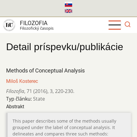
Skočiť
na
hlavný
FILOZOFIA
obsah
Filozofický časopis
Detail príspevku/publikácie
Methods of Conceptual Analysis
Miloš Kosterec
Filozofia
,
71 (2016)
,
3
,
220-230.
Typ článku:
State
Abstrakt
This paper describes some of the methods usually
grouped under the label of conceptual analysis. It
delineates and compares three such methods: