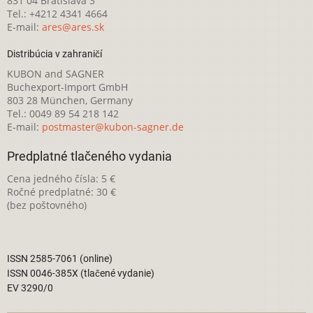
831 04 Bratislava 3
Tel.: +4212 4341 4664
E-mail:
ares@ares.sk
Distribúcia v zahraničí
KUBON and SAGNER
Buchexport-Import GmbH
803 28 München, Germany
Tel.: 0049 89 54 218 142
E-mail:
postmaster@kubon-sagner.de
Predplatné tlačeného vydania
Cena jedného čísla: 5 €
Ročné predplatné: 30 €
(bez poštovného)
ISSN 2585-7061 (online)
ISSN 0046-385X (tlačené vydanie)
EV 3290/0