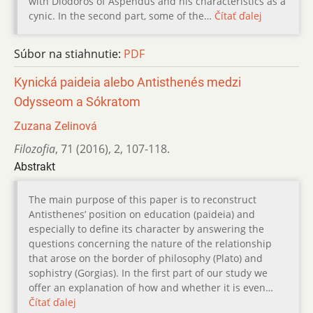
with Diodoros of Aspendus and his characteristics as a
cynic. In the second part, some of the…
Čítať ďalej
Súbor na stiahnutie:
PDF
Kynická paideia alebo Antisthenés medzi
Odysseom a Sókratom
Zuzana Zelinová
Filozofia
,
71 (2016)
,
2
,
107-118.
Abstrakt
The main purpose of this paper is to reconstruct
Antisthenes’ position on education (paideia) and
especially to define its character by answering the
questions concerning the nature of the relationship
that arose on the border of philosophy (Plato) and
sophistry (Gorgias). In the first part of our study we
offer an explanation of how and whether it is even…
Čítať ďalej