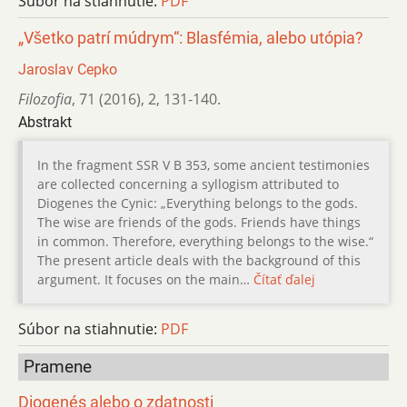
Súbor na stiahnutie:
PDF
„Všetko patrí múdrym“: Blasfémia, alebo utópia?
Jaroslav Cepko
Filozofia
,
71 (2016)
,
2
,
131-140.
Abstrakt
In the fragment SSR V B 353, some ancient testimonies
are collected concerning a syllogism attributed to
Diogenes the Cynic: „Everything belongs to the gods.
The wise are friends of the gods. Friends have things
in common. Therefore, everything belongs to the wise.“
The present article deals with the background of this
argument. It focuses on the main…
Čítať ďalej
Súbor na stiahnutie:
PDF
Pramene
Diogenés alebo o zdatnosti