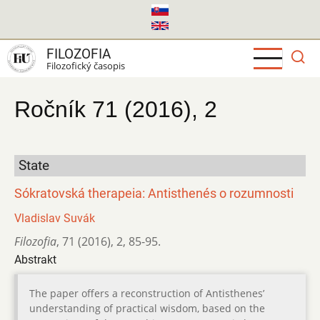
Skočiť
na
hlavný
FILOZOFIA
obsah
Filozofický časopis
Ročník 71 (2016), 2
State
Sókratovská therapeia: Antisthenés o rozumnosti
Vladislav Suvák
Filozofia
,
71 (2016)
,
2
,
85-95.
Abstrakt
The paper offers a reconstruction of Antisthenes’
understanding of practical wisdom, based on the