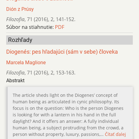
Dión z Prúsy
Filozofia
,
71 (2016)
,
2
,
141-152.
Súbor na stiahnutie:
PDF
Rozhľady
Diogenés: pes hľadajúci (sám v sebe) človeka
Marcela Maglione
Filozofia
,
71 (2016)
,
2
,
153-163.
Abstrakt
The article sheds light on the Diogenes’ concept of
human being as articulated in cynic philosophy. Its
focus is on the question: Who is the person Diogenes
is looking for with a lantern in his hand in the full
daylight? And it offers an answer: A fully individual
human being, a subject protruding from the crowd, a
person without property, luxury, passions,…
Čítať ďalej