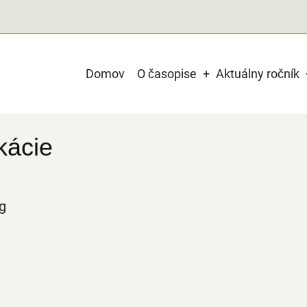
Main
Domov
O časopise
Aktuálny ročník
navigation
kácie
g