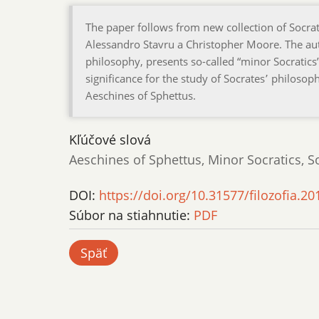
The paper follows from new collection of Socrat
Alessandro Stavru a Christopher Moore. The auth
philosophy, presents so-called “minor Socratics”
significance for the study of Socrates՚ philosoph
Aeschines of Sphettus.
Kľúčové slová
Aeschines of Sphettus, Minor Socratics, S
DOI:
https://doi.org/10.31577/filozofia.20
Súbor na stiahnutie:
PDF
Späť