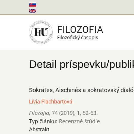
Skočiť
na
hlavný
FILOZOFIA
obsah
Filozofický časopis
Detail príspevku/publi
Sokrates, Aischinés a sokratovský dialó
Lívia Flachbartová
Filozofia
,
74 (2019)
,
1
,
52-63.
Typ článku:
Recenzné štúdie
Abstrakt