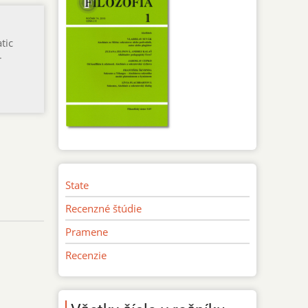
tic
r
State
Recenzné štúdie
Pramene
Recenzie