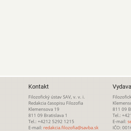
Kontakt
Vydava
Filozofický ústav SAV, v. v. i.
Filozofick
Redakcia časopisu Filozofia
Klemens
Klemensova 19
811 09 Br
811 09 Bratislava 1
Tel.: +4
Tel.: +4212 5292 1215
E-mail:
s
E-mail:
redakcia.filozofia@savba.sk
IČO: 00