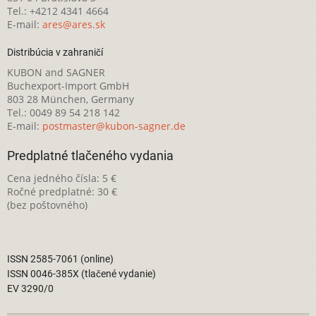
Tel.: +4212 4341 4664
E-mail:
ares@ares.sk
Distribúcia v zahraničí
KUBON and SAGNER
Buchexport-Import GmbH
803 28 München, Germany
Tel.: 0049 89 54 218 142
E-mail:
postmaster@kubon-sagner.de
Predplatné tlačeného vydania
Cena jedného čísla: 5 €
Ročné predplatné: 30 €
(bez poštovného)
ISSN 2585-7061 (online)
ISSN 0046-385X (tlačené vydanie)
EV 3290/0