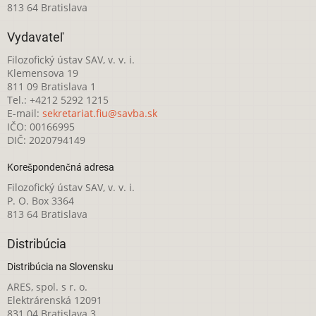
813 64 Bratislava
Vydavateľ
Filozofický ústav SAV, v. v. i.
Klemensova 19
811 09 Bratislava 1
Tel.: +4212 5292 1215
E-mail:
sekretariat.fiu@savba.sk
IČO: 00166995
DIČ: 2020794149
Korešpondenčná adresa
Filozofický ústav SAV, v. v. i.
P. O. Box 3364
813 64 Bratislava
Distribúcia
Distribúcia na Slovensku
ARES, spol. s r. o.
Elektrárenská 12091
831 04 Bratislava 3