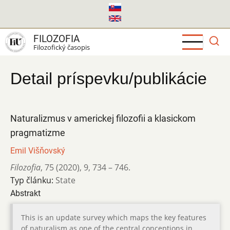
Skočiť
na
hlavný
FILOZOFIA
obsah
Filozofický časopis
Detail príspevku/publikácie
Naturalizmus v americkej filozofii a klasickom
pragmatizme
Emil Višňovský
Filozofia
,
75 (2020)
,
9
,
734 – 746.
Typ článku:
State
Abstrakt
This is an update survey which maps the key features
of naturalism as one of the central conceptions in