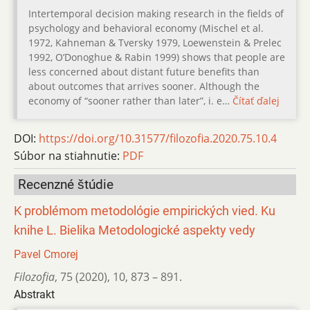
Intertemporal decision making research in the fields of
psychology and behavioral economy (Mischel et al.
1972, Kahneman & Tversky 1979, Loewenstein & Prelec
1992, O’Donoghue & Rabin 1999) shows that people are
less concerned about distant future benefits than
about outcomes that arrives sooner. Although the
economy of “sooner rather than later”, i. e…
Čítať ďalej
DOI:
https://doi.org/10.31577/filozofia.2020.75.10.4
Súbor na stiahnutie:
PDF
Recenzné štúdie
K problémom metodológie empirických vied. Ku
knihe L. Bielika Metodologické aspekty vedy
Pavel Cmorej
Filozofia
,
75 (2020)
,
10
,
873 – 891.
Abstrakt