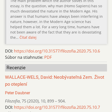
The main problem which the author solves in this
essay, is the question, why man (Homo Sapiens) has so
much devastated the nature in the Modern Age. His
answer is that humans have always been interfering in
nature, however, in the Modern Age science has
helped them a lot. For a very long time, humans have
not been aware of the fact that they are is devastating
the…
Čítať ďalej
DOI:
https://doi.org/10.31577/filozofia.2020.75.10.6
Súbor na stiahnutie:
PDF
Recenzie
WALLACE-WELS, David: Neobývateľná Zem. Život
po oteplení
Peter Daubner
Filozofia
,
75 (2020)
,
10
,
899 – 904.
DOI:
https://doi.org/10.31577/filozofia.2020.75.10.7