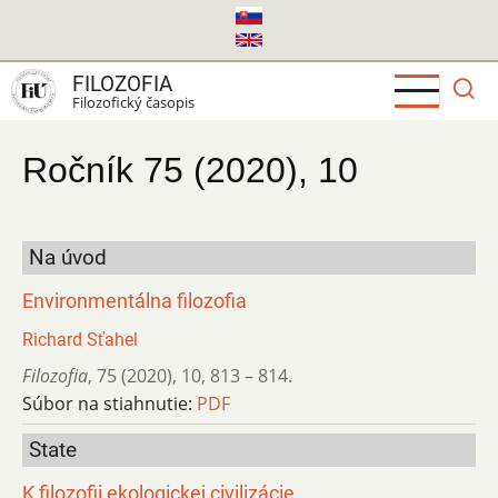
Skočiť
na
hlavný
FILOZOFIA
obsah
Filozofický časopis
Ročník 75 (2020), 10
Na úvod
Environmentálna filozofia
Richard Sťahel
Filozofia
,
75 (2020)
,
10
,
813 – 814.
Súbor na stiahnutie:
PDF
State
K filozofii ekologickej civilizácie