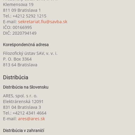
Klemensova 19
811 09 Bratislava 1
Tel.: +4212 5292 1215
E-mail:
sekretariat.fiu@savba.sk
IČO: 00166995
DIČ: 2020794149
Korešpondenčná adresa
Filozofický ústav SAV, v. v. i.
P. O. Box 3364
813 64 Bratislava
Distribúcia
Distribúcia na Slovensku
ARES, spol. s r. o.
Elektrárenská 12091
831 04 Bratislava 3
Tel.: +4212 4341 4664
E-mail:
ares@ares.sk
Distribúcia v zahraničí