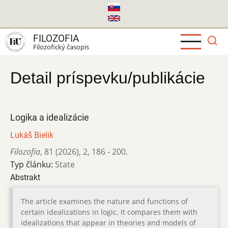
Skočiť
na
hlavný
FILOZOFIA
obsah
Filozofický časopis
Detail príspevku/publikácie
Logika a idealizácie
Lukáš Bielik
Filozofia
,
81 (2026)
,
2
,
186 - 200.
Typ článku:
State
Abstrakt
The article examines the nature and functions of
certain idealizations in logic. It compares them with
idealizations that appear in theories and models of