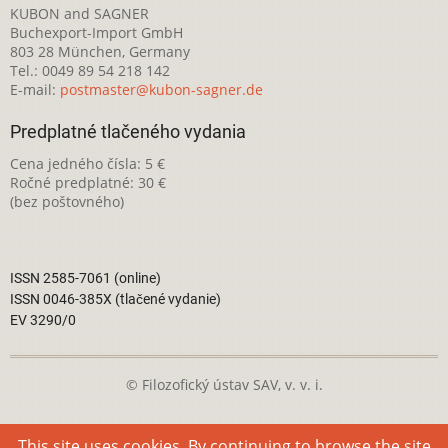
KUBON and SAGNER
Buchexport-Import GmbH
803 28 München, Germany
Tel.: 0049 89 54 218 142
E-mail:
postmaster@kubon-sagner.de
Predplatné tlačeného vydania
Cena jedného čísla: 5 €
Ročné predplatné: 30 €
(bez poštovného)
ISSN 2585-7061 (online)
ISSN 0046-385X (tlačené vydanie)
EV 3290/0
© Filozofický ústav SAV, v. v. i.
Táto webová stránka je licencovaná pod
Creative Commons
This site uses cookies. By continuing to browse the site