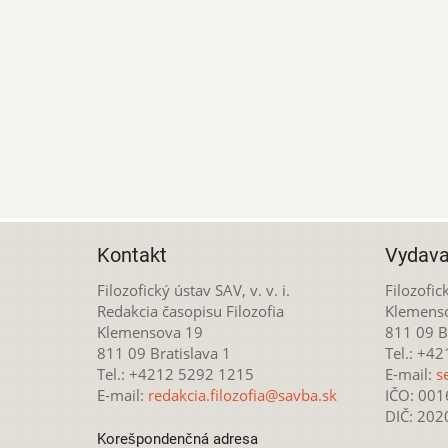
Kontakt
Vydava
Filozofický ústav SAV, v. v. i.
Filozofick
Redakcia časopisu Filozofia
Klemens
Klemensova 19
811 09 Br
811 09 Bratislava 1
Tel.: +4
Tel.: +4212 5292 1215
E-mail:
s
E-mail:
redakcia.filozofia@savba.sk
IČO: 00
DIČ: 20
Korešpondenčná adresa