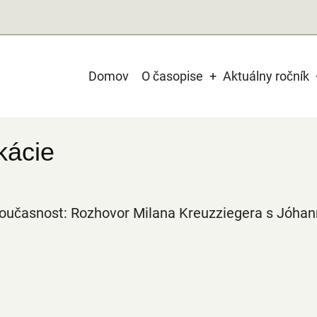
Main
Domov
O časopise
Aktuálny ročník
navigation
kácie
 současnost: Rozhovor Milana Kreuzziegera s Jóha