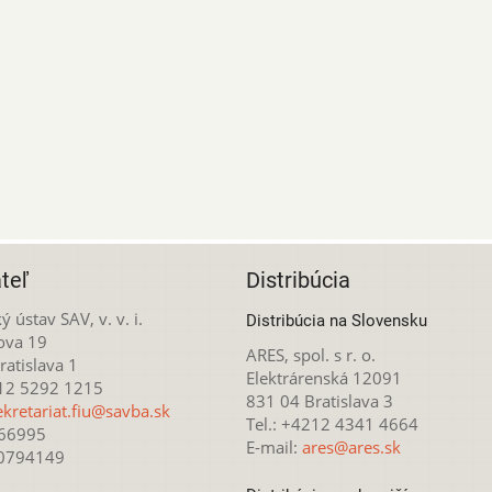
teľ
Distribúcia
ý ústav SAV, v. v. i.
Distribúcia na Slovensku
ova 19
ARES, spol. s r. o.
atislava 1
Elektrárenská 12091
212 5292 1215
831 04 Bratislava 3
ekretariat.fiu@savba.sk
Tel.: +4212 4341 4664
166995
E-mail:
ares@ares.sk
20794149