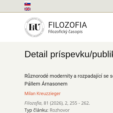
Skočiť
na
hlavný
FILOZOFIA
obsah
Filozofický časopis
Detail príspevku/publi
Různorodé modernity a rozpadající se
Pállem Árnasonem
Milan Kreuzzieger
Filozofia
,
81 (2026)
,
2
,
255 - 262.
Typ článku:
Rozhovor