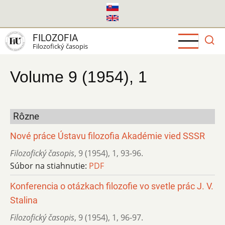
Skočiť
na
hlavný
FILOZOFIA
obsah
Filozofický časopis
Volume 9 (1954), 1
Rôzne
Nové práce Ústavu filozofia Akadémie vied SSSR
Filozofický časopis
,
9 (1954)
,
1
,
93-96.
Súbor na stiahnutie:
PDF
Konferencia o otázkach filozofie vo svetle prác J. V.
Stalina
Filozofický časopis
,
9 (1954)
,
1
,
96-97.