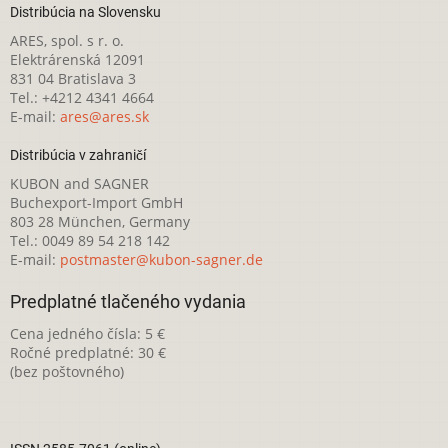
Distribúcia na Slovensku
ARES, spol. s r. o.
Elektrárenská 12091
831 04 Bratislava 3
Tel.: +4212 4341 4664
E-mail:
ares@ares.sk
Distribúcia v zahraničí
KUBON and SAGNER
Buchexport-Import GmbH
803 28 München, Germany
Tel.: 0049 89 54 218 142
E-mail:
postmaster@kubon-sagner.de
Predplatné tlačeného vydania
Cena jedného čísla: 5 €
Ročné predplatné: 30 €
(bez poštovného)