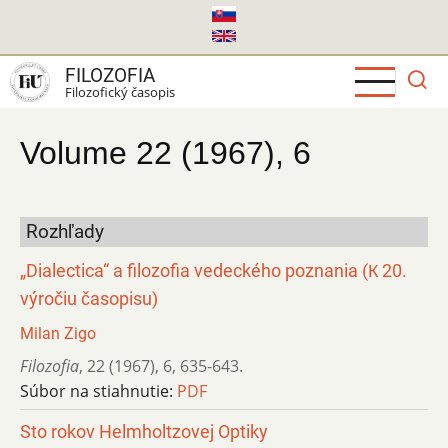
Skočiť
na
hlavný
FILOZOFIA
obsah
Filozofický časopis
Volume 22 (1967), 6
Rozhľady
„Dialectica“ a filozofia vedeckého poznania (К 20.
výročiu časopisu)
Milan Zigo
Filozofia
,
22 (1967)
,
6
,
635-643.
Súbor na stiahnutie:
PDF
Sto rokov Helmholtzovej Optiky