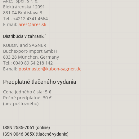
ARES, spol. s r. o.
Elektrárenská 12091
831 04 Bratislava 3
Tel.: +4212 4341 4664
E-mail:
ares@ares.sk
Distribúcia v zahraničí
KUBON and SAGNER
Buchexport-Import GmbH
803 28 München, Germany
Tel.: 0049 89 54 218 142
E-mail:
postmaster@kubon-sagner.de
Predplatné tlačeného vydania
Cena jedného čísla: 5 €
Ročné predplatné: 30 €
(bez poštovného)
ISSN 2585-7061 (online)
ISSN 0046-385X (tlačené vydanie)