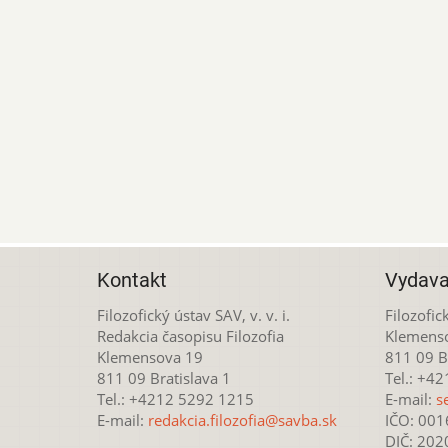
Kontakt
Vydava
Filozofický ústav SAV, v. v. i.
Filozofick
Redakcia časopisu Filozofia
Klemens
Klemensova 19
811 09 Br
811 09 Bratislava 1
Tel.: +4
Tel.: +4212 5292 1215
E-mail:
s
E-mail:
redakcia.filozofia@savba.sk
IČO: 00
DIČ: 20