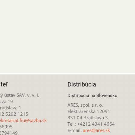
teľ
Distribúcia
ý ústav SAV, v. v. i.
Distribúcia na Slovensku
ova 19
ARES, spol. s r. o.
atislava 1
Elektrárenská 12091
212 5292 1215
831 04 Bratislava 3
ekretariat.fiu@savba.sk
Tel.: +4212 4341 4664
166995
E-mail:
ares@ares.sk
20794149