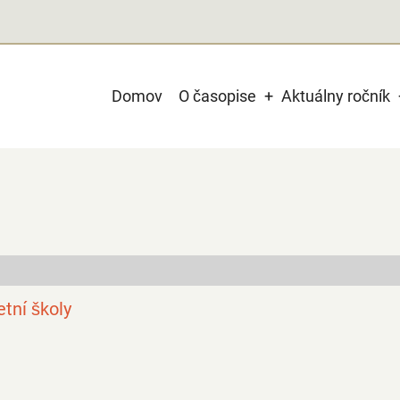
Main
Domov
O časopise
Aktuálny ročník
navigation
tní školy