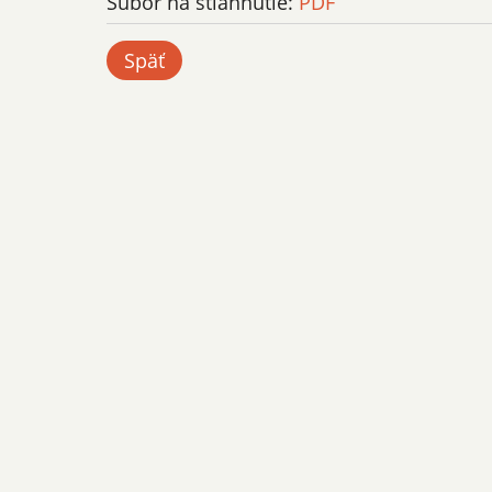
Súbor na stiahnutie:
PDF
Späť