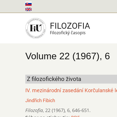
Skočiť
na
hlavný
FILOZOFIA
obsah
Filozofický časopis
Volume 22 (1967), 6
Z filozofického života
IV. mezinárodní zasedání Korčulanské le
Jindřich Fibich
Filozofia
,
22 (1967)
,
6
,
646-651.