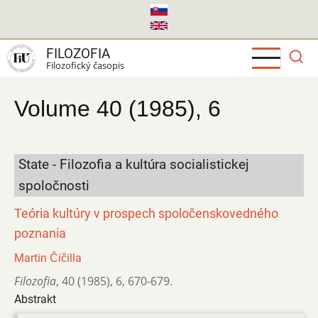
Skočiť
na
hlavný
FILOZOFIA
obsah
Filozofický časopis
Volume 40 (1985), 6
State - Filozofia a kultúra socialistickej
spoločnosti
Teória kultúry v prospech spoločenskovedného
poznania
Martin Čičilla
Filozofia
,
40 (1985)
,
6
,
670-679.
Abstrakt