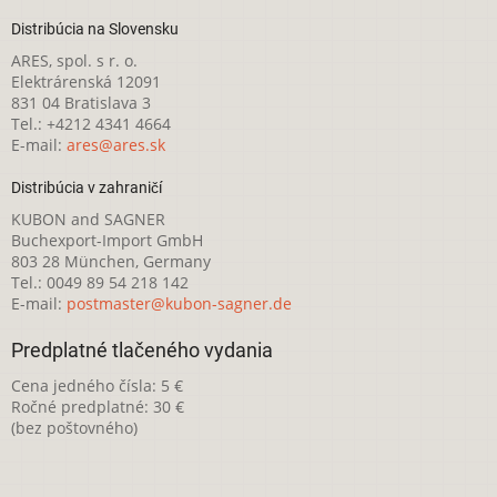
Distribúcia na Slovensku
ARES, spol. s r. o.
Elektrárenská 12091
831 04 Bratislava 3
Tel.: +4212 4341 4664
E-mail:
ares@ares.sk
Distribúcia v zahraničí
KUBON and SAGNER
Buchexport-Import GmbH
803 28 München, Germany
Tel.: 0049 89 54 218 142
E-mail:
postmaster@kubon-sagner.de
Predplatné tlačeného vydania
Cena jedného čísla: 5 €
Ročné predplatné: 30 €
(bez poštovného)