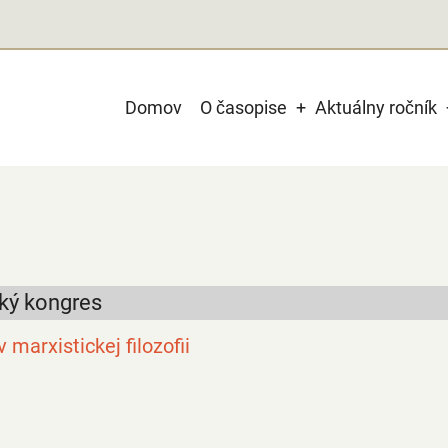
Main
Domov
O časopise
Aktuálny ročník
navigation
cký kongres
marxistickej filozofii