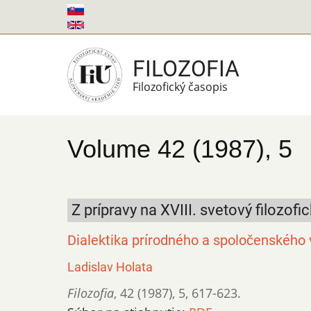
Skočiť
na
hlavný
FILOZOFIA
obsah
Filozofický časopis
Volume 42 (1987), 5
Z prípravy na XVIII. svetový filozofi
Dialektika prírodného a spoločenského v 
Ladislav Holata
Filozofia
,
42 (1987)
,
5
,
617-623.