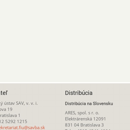
teľ
Distribúcia
ý ústav SAV, v. v. i.
Distribúcia na Slovensku
ova 19
ARES, spol. s r. o.
atislava 1
Elektrárenská 12091
212 5292 1215
831 04 Bratislava 3
ekretariat.fiu@savba.sk