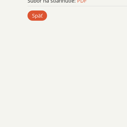
Súbor na stiahnutie:
PDF
Späť