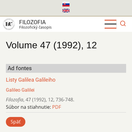
Skočiť
na
hlavný
FILOZOFIA
obsah
Filozofický časopis
Volume 47 (1992), 12
Ad fontes
Listy Galilea Galileiho
Galileo Galilei
Filozofia
,
47 (1992)
,
12
,
736-748.
Súbor na stiahnutie:
PDF
Späť