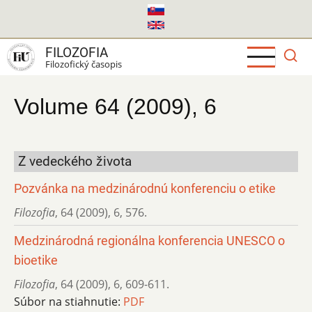
Skočiť
na
hlavný
FILOZOFIA
obsah
Filozofický časopis
Volume 64 (2009), 6
Z vedeckého života
Pozvánka na medzinárodnú konferenciu o etike
Filozofia
,
64 (2009)
,
6
,
576.
Medzinárodná regionálna konferencia UNESCO o
bioetike
Filozofia
,
64 (2009)
,
6
,
609-611.
Súbor na stiahnutie:
PDF