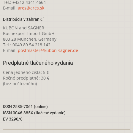
Tel.: +4212 4341 4664
E-mail:
ares@ares.sk
Distribúcia v zahraničí
KUBON and SAGNER
Buchexport-Import GmbH
803 28 München, Germany
Tel.: 0049 89 54 218 142
E-mail:
postmaster@kubon-sagner.de
Predplatné tlačeného vydania
Cena jedného čísla: 5 €
Ročné predplatné: 30 €
(bez poštovného)
ISSN 2585-7061 (online)
ISSN 0046-385X (tlačené vydanie)
EV 3290/0