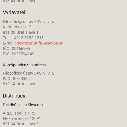
813 64 Bratislava
Vydavateľ
Filozofický ústav SAV, v. v. i.
Klemensova 19
811 09 Bratislava 1
Tel.: +4212 5292 1215
E-mail:
sekretariat.fiu@savba.sk
IČO: 00166995
DIČ: 2020794149
Korešpondenčná adresa
Filozofický ústav SAV, v. v. i.
P. O. Box 3364
813 64 Bratislava
Distribúcia
Distribúcia na Slovensku
ARES, spol. s r. o.
Elektrárenská 12091
831 04 Bratislava 3