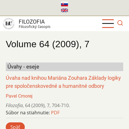
Skočiť
na
hlavný
FILOZOFIA
obsah
Filozofický časopis
Volume 64 (2009), 7
Úvahy - eseje
Úvaha nad knihou Mariána Zouhara Základy logiky
pre spoločenskovedné a humanitné odbory
Pavel Cmorej
Filozofia
,
64 (2009)
,
7
,
704-710.
Súbor na stiahnutie:
PDF
Späť