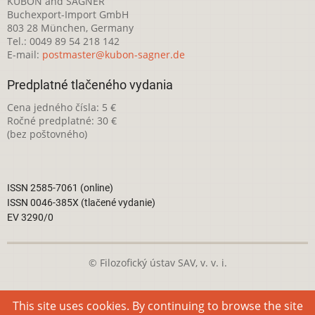
KUBON and SAGNER
Buchexport-Import GmbH
803 28 München, Germany
Tel.: 0049 89 54 218 142
E-mail:
postmaster@kubon-sagner.de
Predplatné tlačeného vydania
Cena jedného čísla: 5 €
Ročné predplatné: 30 €
(bez poštovného)
ISSN 2585-7061 (online)
ISSN 0046-385X (tlačené vydanie)
EV 3290/0
© Filozofický ústav SAV, v. v. i.
Táto webová stránka je licencovaná pod
Creative Commons
This site uses cookies. By continuing to browse the site
Attribution-NonCommercial 4.0 International License