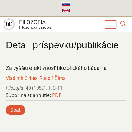
Skočiť
na
hlavný
FILOZOFIA
obsah
Filozofický časopis
Detail príspevku/publikácie
Za vyššiu efektívnosť filozofického bádania
Vladimír Cirbes
,
Rudolf Šíma
Filozofia
,
40 (1985)
,
1
,
3-11.
Súbor na stiahnutie:
PDF
Späť