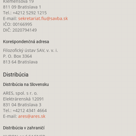
Klemensova 19
811 09 Bratislava 1
Tel.: +4212 5292 1215
E-mail:
sekretariat.fiu@savba.sk
IČO: 00166995
DIČ: 2020794149
Korešpondenčná adresa
Filozofický ústav SAV, v. v. i.
P. O. Box 3364
813 64 Bratislava
Distribúcia
Distribúcia na Slovensku
ARES, spol. s r. o.
Elektrárenská 12091
831 04 Bratislava 3
Tel.: +4212 4341 4664
E-mail:
ares@ares.sk
Distribúcia v zahraničí