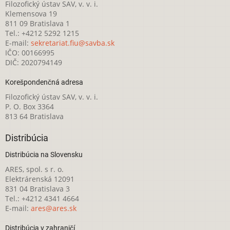
Filozofický ústav SAV, v. v. i.
Klemensova 19
811 09 Bratislava 1
Tel.: +4212 5292 1215
E-mail:
sekretariat.fiu@savba.sk
IČO: 00166995
DIČ: 2020794149
Korešpondenčná adresa
Filozofický ústav SAV, v. v. i.
P. O. Box 3364
813 64 Bratislava
Distribúcia
Distribúcia na Slovensku
ARES, spol. s r. o.
Elektrárenská 12091
831 04 Bratislava 3
Tel.: +4212 4341 4664
E-mail:
ares@ares.sk
Distribúcia v zahraničí