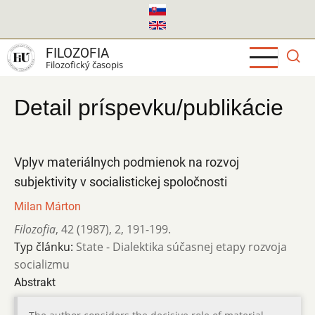
Skočiť
na
hlavný
FILOZOFIA
obsah
Filozofický časopis
Detail príspevku/publikácie
Vplyv materiálnych podmienok na rozvoj
subjektivity v socialistickej spoločnosti
Milan Márton
Filozofia
,
42 (1987)
,
2
,
191-199.
Typ článku:
State - Dialektika súčasnej etapy rozvoja
socializmu
Abstrakt