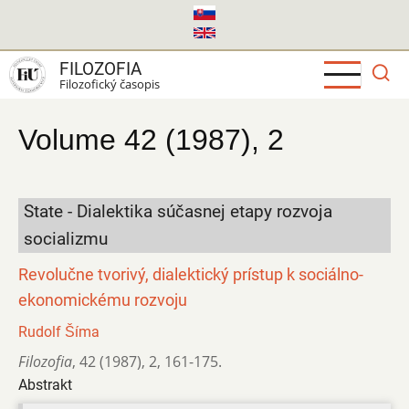
Skočiť
na
hlavný
FILOZOFIA
obsah
Filozofický časopis
Volume 42 (1987), 2
State - Dialektika súčasnej etapy rozvoja
socializmu
Revolučne tvorivý, dialektický prístup k sociálno-
ekonomickému rozvoju
Rudolf Šíma
Filozofia
,
42 (1987)
,
2
,
161-175.
Abstrakt