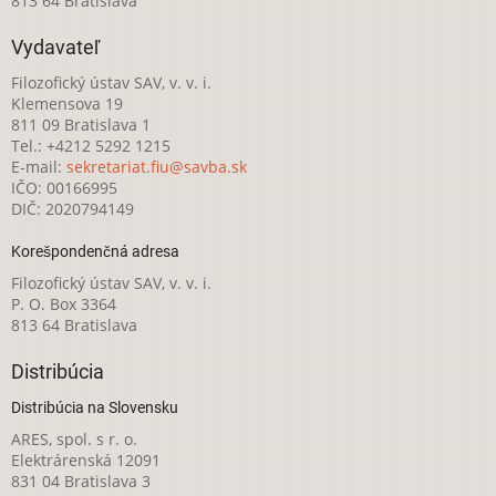
813 64 Bratislava
Vydavateľ
Filozofický ústav SAV, v. v. i.
Klemensova 19
811 09 Bratislava 1
Tel.: +4212 5292 1215
E-mail:
sekretariat.fiu@savba.sk
IČO: 00166995
DIČ: 2020794149
Korešpondenčná adresa
Filozofický ústav SAV, v. v. i.
P. O. Box 3364
813 64 Bratislava
Distribúcia
Distribúcia na Slovensku
ARES, spol. s r. o.
Elektrárenská 12091
831 04 Bratislava 3