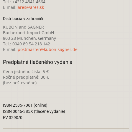
Tel.: +4212 4341 4664
E-mail:
ares@ares.sk
Distribúcia v zahraničí
KUBON and SAGNER
Buchexport-Import GmbH
803 28 München, Germany
Tel.: 0049 89 54 218 142
E-mail:
postmaster@kubon-sagner.de
Predplatné tlačeného vydania
Cena jedného čísla: 5 €
Ročné predplatné: 30 €
(bez poštovného)
ISSN 2585-7061 (online)
ISSN 0046-385X (tlačené vydanie)
EV 3290/0