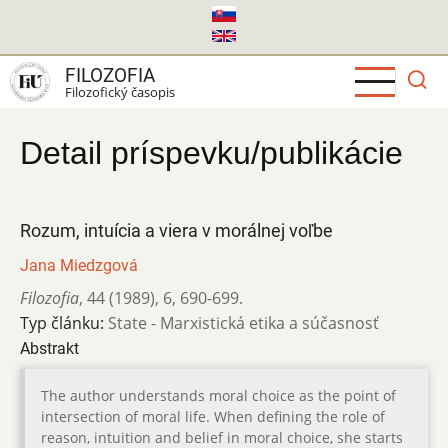
Skočiť
na
hlavný
FILOZOFIA
obsah
Filozofický časopis
Detail príspevku/publikácie
Rozum, intuícia a viera v morálnej voľbe
Jana Miedzgová
Filozofia
,
44 (1989)
,
6
,
690-699.
Typ článku:
State - Marxistická etika a súčasnosť
Abstrakt
The author understands moral choice as the point of
intersection of moral life. When defining the role of
reason, intuition and belief in moral choice, she starts