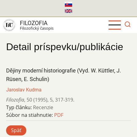
Skočiť
na
hlavný
FILOZOFIA
obsah
Filozofický časopis
Detail príspevku/publikácie
Dějiny moderní historiografie (Vyd. W. Küttler, J.
Rüsen, E. Schulin)
Jaroslav Kudrna
Filozofia
,
50 (1995)
,
5
,
317-319.
Typ článku:
Recenzie
Súbor na stiahnutie:
PDF
Späť