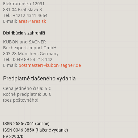
Elektrárenská 12091
831 04 Bratislava 3
Tel.: +4212 4341 4664
E-mail:
ares@ares.sk
Distribúcia v zahraničí
KUBON and SAGNER
Buchexport-Import GmbH
803 28 München, Germany
Tel.: 0049 89 54 218 142
E-mail:
postmaster@kubon-sagner.de
Predplatné tlačeného vydania
Cena jedného čísla: 5 €
Ročné predplatné: 30 €
(bez poštovného)
ISSN 2585-7061 (online)
ISSN 0046-385X (tlačené vydanie)
EV 3290/0