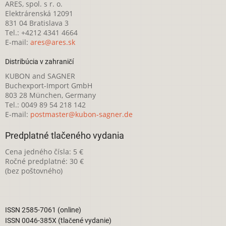
ARES, spol. s r. o.
Elektrárenská 12091
831 04 Bratislava 3
Tel.: +4212 4341 4664
E-mail:
ares@ares.sk
Distribúcia v zahraničí
KUBON and SAGNER
Buchexport-Import GmbH
803 28 München, Germany
Tel.: 0049 89 54 218 142
E-mail:
postmaster@kubon-sagner.de
Predplatné tlačeného vydania
Cena jedného čísla: 5 €
Ročné predplatné: 30 €
(bez poštovného)
ISSN 2585-7061 (online)
ISSN 0046-385X (tlačené vydanie)