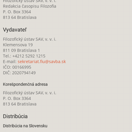
Filozofický ústav SAV, v. v. i.
Redakcia časopisu Filozofia
P. O. Box 3364
813 64 Bratislava
Vydavateľ
Filozofický ústav SAV, v. v. i.
Klemensova 19
811 09 Bratislava 1
Tel.: +4212 5292 1215
E-mail:
sekretariat.fiu@savba.sk
IČO: 00166995
DIČ: 2020794149
Korešpondenčná adresa
Filozofický ústav SAV, v. v. i.
P. O. Box 3364
813 64 Bratislava
Distribúcia
Distribúcia na Slovensku