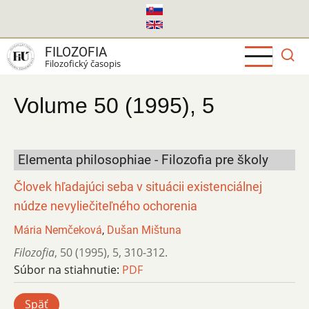
Skočiť
na
hlavný
FILOZOFIA
obsah
Filozofický časopis
Volume 50 (1995), 5
Elementa philosophiae - Filozofia pre školy
Človek hľadajúci seba v situácii existenciálnej
núdze nevyliečiteľného ochorenia
Mária Nemčeková
,
Dušan Mištuna
Filozofia
,
50 (1995)
,
5
,
310-312.
Súbor na stiahnutie:
PDF
Späť