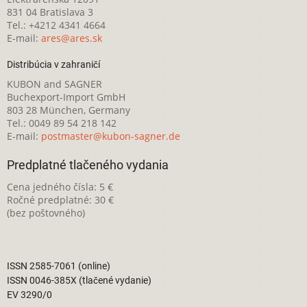
831 04 Bratislava 3
Tel.: +4212 4341 4664
E-mail:
ares@ares.sk
Distribúcia v zahraničí
KUBON and SAGNER
Buchexport-Import GmbH
803 28 München, Germany
Tel.: 0049 89 54 218 142
E-mail:
postmaster@kubon-sagner.de
Predplatné tlačeného vydania
Cena jedného čísla: 5 €
Ročné predplatné: 30 €
(bez poštovného)
ISSN 2585-7061 (online)
ISSN 0046-385X (tlačené vydanie)
EV 3290/0