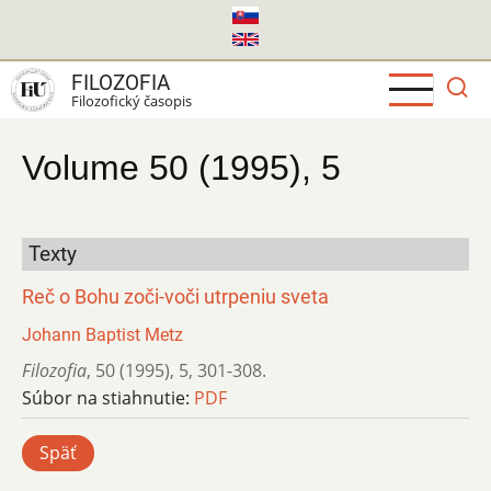
Skočiť
na
hlavný
FILOZOFIA
obsah
Filozofický časopis
Volume 50 (1995), 5
Texty
Reč o Bohu zoči-voči utrpeniu sveta
Johann Baptist Metz
Filozofia
,
50 (1995)
,
5
,
301-308.
Súbor na stiahnutie:
PDF
Späť