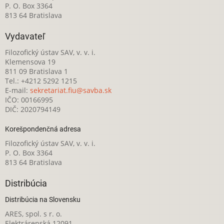
P. O. Box 3364
813 64 Bratislava
Vydavateľ
Filozofický ústav SAV, v. v. i.
Klemensova 19
811 09 Bratislava 1
Tel.: +4212 5292 1215
E-mail:
sekretariat.fiu@savba.sk
IČO: 00166995
DIČ: 2020794149
Korešpondenčná adresa
Filozofický ústav SAV, v. v. i.
P. O. Box 3364
813 64 Bratislava
Distribúcia
Distribúcia na Slovensku
ARES, spol. s r. o.
Elektrárenská 12091