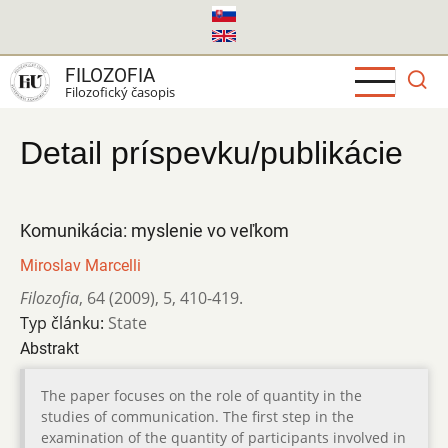
Skočiť
na
hlavný
FILOZOFIA
obsah
Filozofický časopis
Detail príspevku/publikácie
Komunikácia: myslenie vo veľkom
Miroslav Marcelli
Filozofia
,
64 (2009)
,
5
,
410-419.
Typ článku:
State
Abstrakt
The paper focuses on the role of quantity in the
studies of communication. The first step in the
examination of the quantity of participants involved in