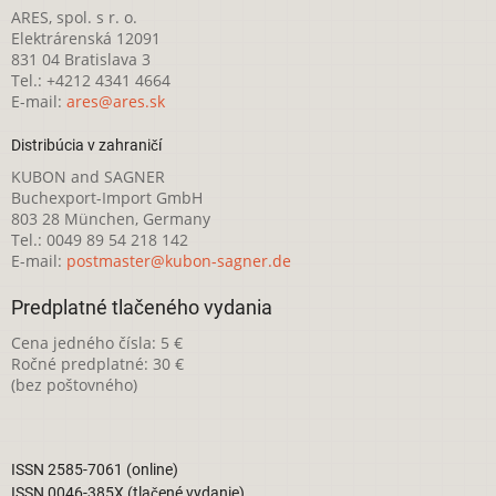
ARES, spol. s r. o.
Elektrárenská 12091
831 04 Bratislava 3
Tel.: +4212 4341 4664
E-mail:
ares@ares.sk
Distribúcia v zahraničí
KUBON and SAGNER
Buchexport-Import GmbH
803 28 München, Germany
Tel.: 0049 89 54 218 142
E-mail:
postmaster@kubon-sagner.de
Predplatné tlačeného vydania
Cena jedného čísla: 5 €
Ročné predplatné: 30 €
(bez poštovného)
ISSN 2585-7061 (online)
ISSN 0046-385X (tlačené vydanie)