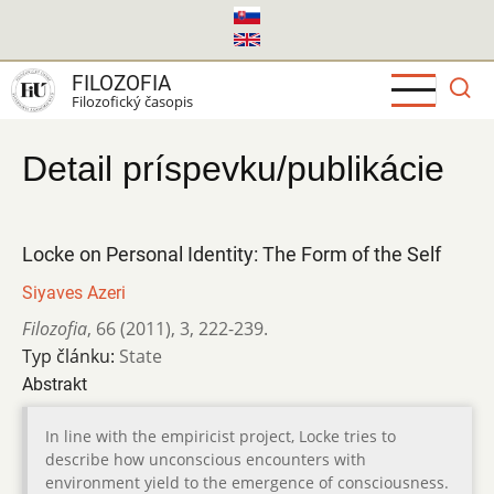
Skočiť
na
hlavný
FILOZOFIA
obsah
Filozofický časopis
Detail príspevku/publikácie
Locke on Personal Identity: The Form of the Self
Siyaves Azeri
Filozofia
,
66 (2011)
,
3
,
222-239.
Typ článku:
State
Abstrakt
In line with the empiricist project, Locke tries to
describe how unconscious encounters with
environment yield to the emergence of consciousness.