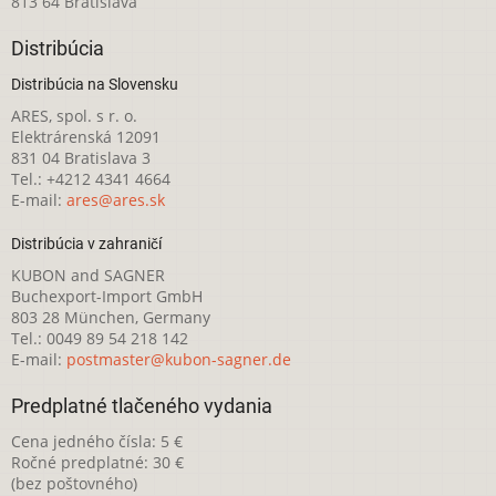
813 64 Bratislava
Distribúcia
Distribúcia na Slovensku
ARES, spol. s r. o.
Elektrárenská 12091
831 04 Bratislava 3
Tel.: +4212 4341 4664
E-mail:
ares@ares.sk
Distribúcia v zahraničí
KUBON and SAGNER
Buchexport-Import GmbH
803 28 München, Germany
Tel.: 0049 89 54 218 142
E-mail:
postmaster@kubon-sagner.de
Predplatné tlačeného vydania
Cena jedného čísla: 5 €
Ročné predplatné: 30 €
(bez poštovného)