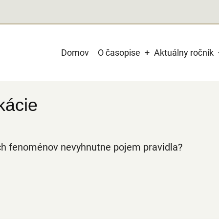
Main
Domov
O časopise
Aktuálny ročník
navigation
kácie
ch fenoménov nevyhnutne pojem pravidla?