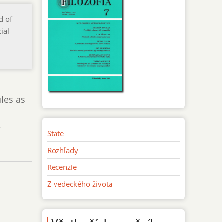
d of
ial
ules as
e
State
Rozhľady
Recenzie
Z vedeckého života