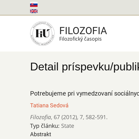
Skočiť
na
hlavný
FILOZOFIA
obsah
Filozofický časopis
Detail príspevku/publi
Potrebujeme pri vymedzovaní sociálny
Tatiana Sedová
Filozofia
,
67 (2012)
,
7
,
582-591.
Typ článku:
State
Abstrakt