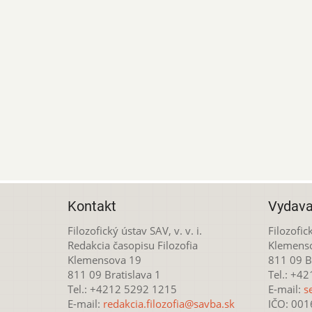
Kontakt
Vydava
Filozofický ústav SAV, v. v. i.
Filozofick
Redakcia časopisu Filozofia
Klemens
Klemensova 19
811 09 Br
811 09 Bratislava 1
Tel.: +4
Tel.: +4212 5292 1215
E-mail:
s
E-mail:
redakcia.filozofia@savba.sk
IČO: 00