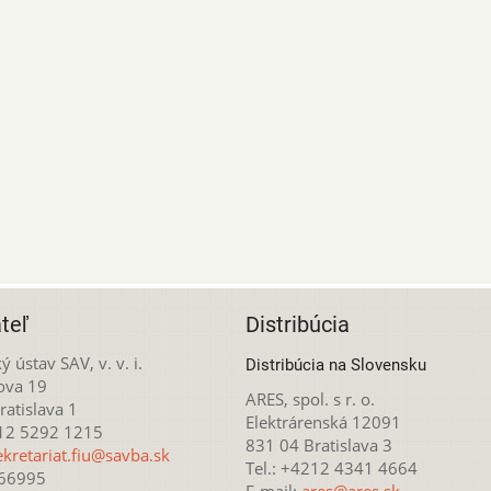
teľ
Distribúcia
ý ústav SAV, v. v. i.
Distribúcia na Slovensku
ova 19
ARES, spol. s r. o.
atislava 1
Elektrárenská 12091
212 5292 1215
831 04 Bratislava 3
ekretariat.fiu@savba.sk
Tel.: +4212 4341 4664
166995
E-mail:
ares@ares.sk