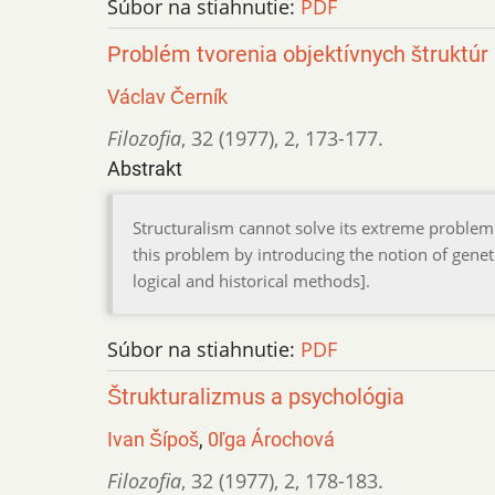
Súbor na stiahnutie:
PDF
Problém tvorenia objektívnych štruktúr
Václav Černík
Filozofia
,
32 (1977)
,
2
,
173-177.
Abstrakt
Structuralism cannot solve its extreme problem 
this problem by introducing the notion of geneti
logical and historical methods].
Súbor na stiahnutie:
PDF
Štrukturalizmus a psychológia
Ivan Šípoš
,
0ľga Árochová
Filozofia
,
32 (1977)
,
2
,
178-183.