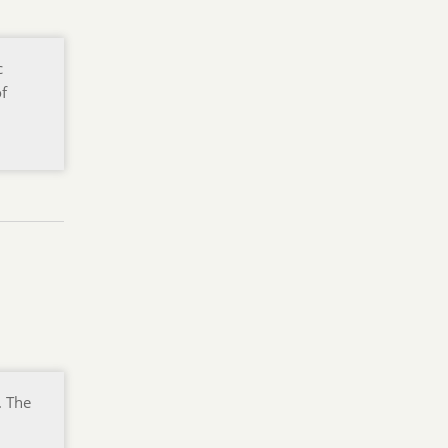
c
of
. The