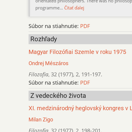
orientated philosophers. There was no philosophi
programme…
Čítať ďalej
Súbor na stiahnutie:
PDF
Rozhľady
Magyar Filozófiai Szemle v roku 1975
Ondrej Mészáros
Filozofia
,
32 (1977)
,
2
,
191-197.
Súbor na stiahnutie:
PDF
Z vedeckého života
XI. medzinárodný heglovský kongres v 
Milan Zigo
Filozofia
,
32 (1977)
,
2
,
198-201.