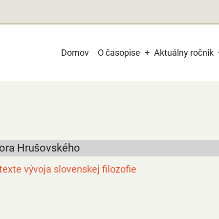
Main
Domov
O časopise
Aktuálny ročník
navigation
Igora Hrušovského
texte vývoja slovenskej filozofie