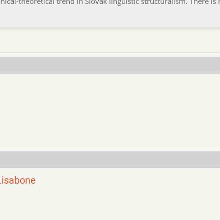
cal-theoretical trend in Slovak linguistic structuralism. There is
Lisabone