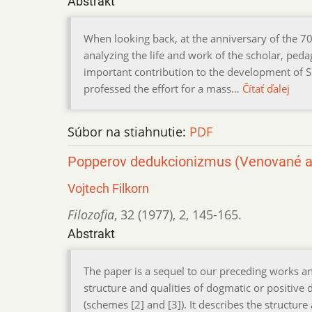
Abstrakt
When looking back, at the anniversary of the 70
analyzing the life and work of the scholar, pe
important contribution to the development of S
professed the effort for a mass…
Čítať ďalej
Súbor na stiahnutie:
PDF
Popperov dedukcionizmus (Venované a
Vojtech Filkorn
Filozofia
,
32 (1977)
,
2
,
145-165.
Abstrakt
The paper is a sequel to our preceding works an
structure and qualities of dogmatic or positive
(schemes [2] and [3]). It describes the structur