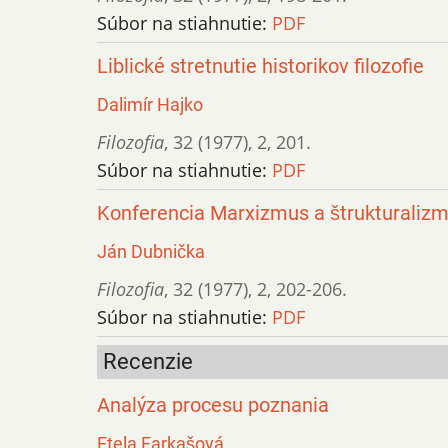
Súbor na stiahnutie:
PDF
Liblické stretnutie historikov filozofie
Dalimír Hajko
Filozofia
,
32 (1977)
,
2
,
201.
Súbor na stiahnutie:
PDF
Konferencia Marxizmus a štrukturaliz
Ján Dubnička
Filozofia
,
32 (1977)
,
2
,
202-206.
Súbor na stiahnutie:
PDF
Recenzie
Analýza procesu poznania
Etela Farkašová