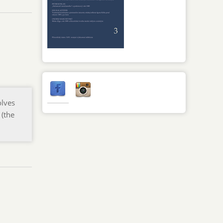
olves
 (the