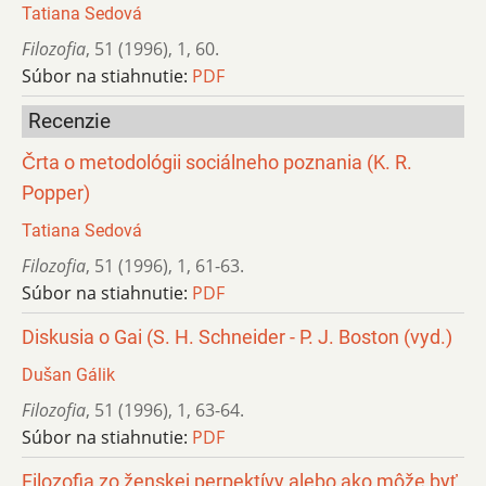
Tatiana Sedová
Filozofia
,
51 (1996)
,
1
,
60.
Súbor na stiahnutie:
PDF
Recenzie
Črta o metodológii sociálneho poznania (K. R.
Popper)
Tatiana Sedová
Filozofia
,
51 (1996)
,
1
,
61-63.
Súbor na stiahnutie:
PDF
Diskusia o Gai (S. H. Schneider - P. J. Boston (vyd.)
Dušan Gálik
Filozofia
,
51 (1996)
,
1
,
63-64.
Súbor na stiahnutie:
PDF
Filozofia zo ženskej perpektívy alebo ako môže byť