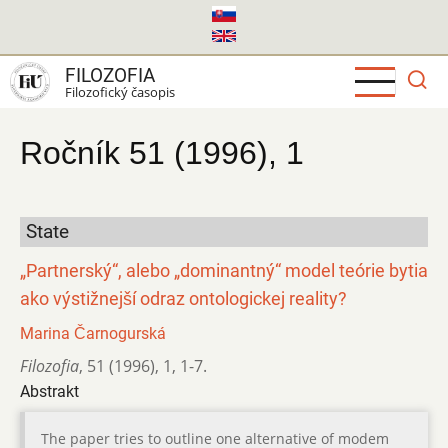
Skočiť
na
hlavný
FILOZOFIA
obsah
Filozofický časopis
Ročník 51 (1996), 1
State
„Partnerský“, alebo „dominantný“ model teórie bytia
ako výstižnejší odraz ontologickej reality?
Marina Čarnogurská
Filozofia
,
51 (1996)
,
1
,
1-7.
Abstrakt
The paper tries to outline one alternative of modem