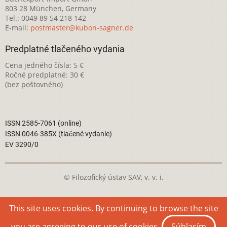
803 28 München, Germany
Tel.: 0049 89 54 218 142
E-mail:
postmaster@kubon-sagner.de
Predplatné tlačeného vydania
Cena jedného čísla: 5 €
Ročné predplatné: 30 €
(bez poštovného)
ISSN 2585-7061 (online)
ISSN 0046-385X (tlačené vydanie)
EV 3290/0
© Filozofický ústav SAV, v. v. i.
Táto webová stránka je licencovaná pod
Creative Commons
This site uses cookies. By continuing to browse the site
Attribution-NonCommercial 4.0 International License
you are agreeing to our use of cookies.
Súhlasím