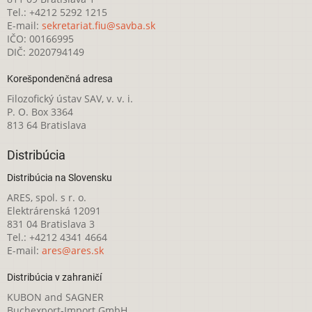
Tel.: +4212 5292 1215
E-mail:
sekretariat.fiu@savba.sk
IČO: 00166995
DIČ: 2020794149
Korešpondenčná adresa
Filozofický ústav SAV, v. v. i.
P. O. Box 3364
813 64 Bratislava
Distribúcia
Distribúcia na Slovensku
ARES, spol. s r. o.
Elektrárenská 12091
831 04 Bratislava 3
Tel.: +4212 4341 4664
E-mail:
ares@ares.sk
Distribúcia v zahraničí
KUBON and SAGNER
Buchexport-Import GmbH