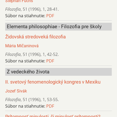
Stephan Fuchs
Filozofia
,
51 (1996)
,
1
,
28-41.
Súbor na stiahnutie:
PDF
Elementa philosophiae - Filozofia pre školy
Židovská stredoveká filozofia
Mária Mičaninová
Filozofia
,
51 (1996)
,
1
,
42-52.
Súbor na stiahnutie:
PDF
Z vedeckého života
II. svetový fenomenologický kongres v Mexiku
Jozef Sivák
Filozofia
,
51 (1996)
,
1
,
53-55.
Súbor na stiahnutie:
PDF
Prítomnosť minulosti, či minulosť prítomnosti?