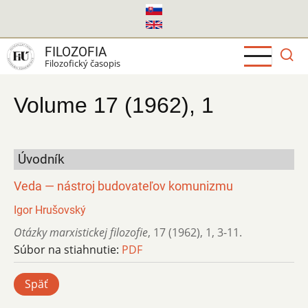
Skočiť
na
hlavný
FILOZOFIA
obsah
Filozofický časopis
Volume 17 (1962), 1
Úvodník
Veda — nástroj budovateľov komunizmu
Igor Hrušovský
Otázky marxistickej filozofie
,
17 (1962)
,
1
,
3-11.
Súbor na stiahnutie:
PDF
Späť