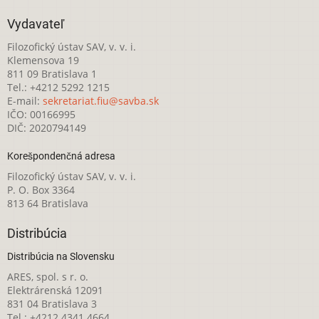
Vydavateľ
Filozofický ústav SAV, v. v. i.
Klemensova 19
811 09 Bratislava 1
Tel.: +4212 5292 1215
E-mail:
sekretariat.fiu@savba.sk
IČO: 00166995
DIČ: 2020794149
Korešpondenčná adresa
Filozofický ústav SAV, v. v. i.
P. O. Box 3364
813 64 Bratislava
Distribúcia
Distribúcia na Slovensku
ARES, spol. s r. o.
Elektrárenská 12091
831 04 Bratislava 3
Tel.: +4212 4341 4664