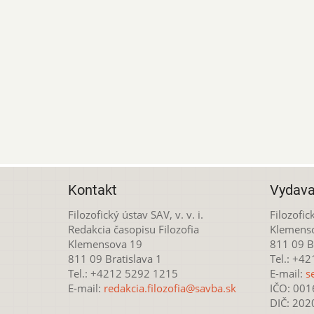
Kontakt
Vydava
Filozofický ústav SAV, v. v. i.
Filozofick
Redakcia časopisu Filozofia
Klemens
Klemensova 19
811 09 Br
811 09 Bratislava 1
Tel.: +4
Tel.: +4212 5292 1215
E-mail:
s
E-mail:
redakcia.filozofia@savba.sk
IČO: 00
DIČ: 20