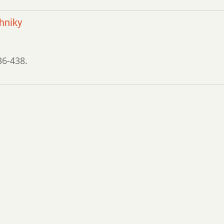
hniky
36-438.