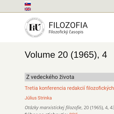
Skočiť
na
hlavný
FILOZOFIA
obsah
Filozofický časopis
Volume 20 (1965), 4
Z vedeckého života
Tretia konferencia redakcií filozofickýc
Július Strinka
Otázky marxistickej filozofie
,
20 (1965)
,
4
,
4