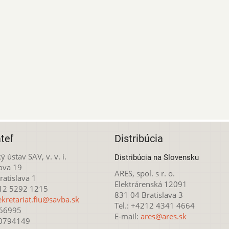
teľ
Distribúcia
ý ústav SAV, v. v. i.
Distribúcia na Slovensku
ova 19
ARES, spol. s r. o.
atislava 1
Elektrárenská 12091
212 5292 1215
831 04 Bratislava 3
ekretariat.fiu@savba.sk
Tel.: +4212 4341 4664
166995
E-mail:
ares@ares.sk
20794149