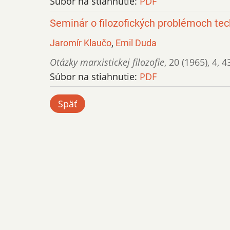
Súbor na stiahnutie:
PDF
Seminár o filozofických problémoch tec
Jaromír Klaučo
,
Emil Duda
Otázky marxistickej filozofie
,
20 (1965)
,
4
,
4
Súbor na stiahnutie:
PDF
Späť