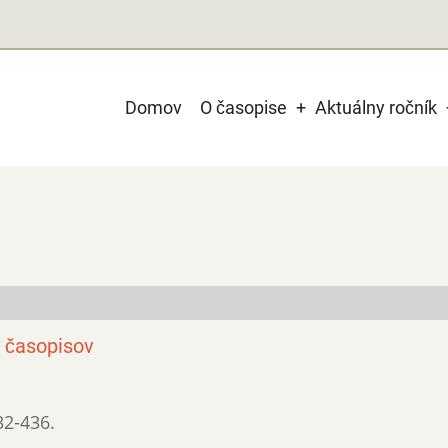
Main
Domov
O časopise
Aktuálny ročník
navigation
h časopisov
32-436.