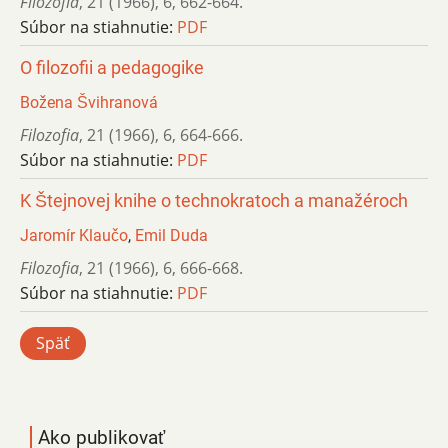
Filozofia
,
21 (1966)
,
6
,
662-664.
Súbor na stiahnutie:
PDF
O filozofii a pedagogike
Božena Švihranová
Filozofia
,
21 (1966)
,
6
,
664-666.
Súbor na stiahnutie:
PDF
K Štejnovej knihe o technokratoch a manažéroch
Jaromír Klaučo
,
Emil Duda
Filozofia
,
21 (1966)
,
6
,
666-668.
Súbor na stiahnutie:
PDF
Späť
Ako publikovať