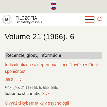
Skočiť
na
hlavný
FILOZOFIA
obsah
Filozofický časopis
Volume 21 (1966), 6
Recenzie, glosy, informácie
Individualizace a depersonalizace člověka v třídní
společnosti
Jiří Suchý
Filozofia
,
21 (1966)
,
6
,
652-656.
Súbor na stiahnutie:
PDF
O využití kybernetiky v psychológii