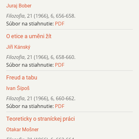
Juraj Bober
Filozofia
,
21 (1966)
,
6
,
656-658.
Súbor na stiahnutie:
PDF
O etice a uměni žít
Jiří Kánský
Filozofia
,
21 (1966)
,
6
,
658-660.
Súbor na stiahnutie:
PDF
Freud a tabu
Ivan Šípoš
Filozofia
,
21 (1966)
,
6
,
660-662.
Súbor na stiahnutie:
PDF
Teoreticky o straníckej práci
Otakar Mošner