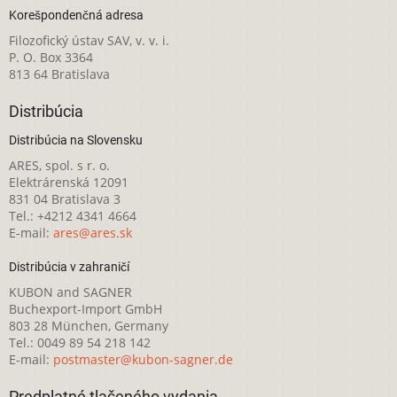
Korešpondenčná adresa
Filozofický ústav SAV, v. v. i.
P. O. Box 3364
813 64 Bratislava
Distribúcia
Distribúcia na Slovensku
ARES, spol. s r. o.
Elektrárenská 12091
831 04 Bratislava 3
Tel.: +4212 4341 4664
E-mail:
ares@ares.sk
Distribúcia v zahraničí
KUBON and SAGNER
Buchexport-Import GmbH
803 28 München, Germany
Tel.: 0049 89 54 218 142
E-mail:
postmaster@kubon-sagner.de