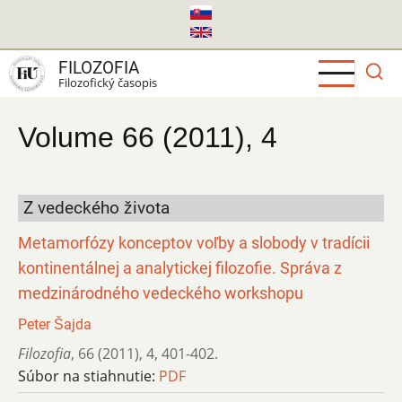
Skočiť
na
hlavný
FILOZOFIA
obsah
Filozofický časopis
Volume 66 (2011), 4
Z vedeckého života
Metamorfózy konceptov voľby a slobody v tradícii
kontinentálnej a analytickej filozofie. Správa z
medzinárodného vedeckého workshopu
Peter Šajda
Filozofia
,
66 (2011)
,
4
,
401-402.
Súbor na stiahnutie:
PDF