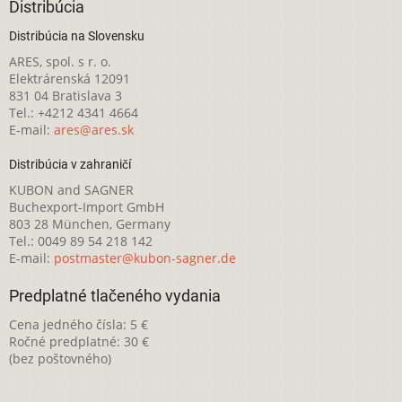
Distribúcia
Distribúcia na Slovensku
ARES, spol. s r. o.
Elektrárenská 12091
831 04 Bratislava 3
Tel.: +4212 4341 4664
E-mail:
ares@ares.sk
Distribúcia v zahraničí
KUBON and SAGNER
Buchexport-Import GmbH
803 28 München, Germany
Tel.: 0049 89 54 218 142
E-mail:
postmaster@kubon-sagner.de
Predplatné tlačeného vydania
Cena jedného čísla: 5 €
Ročné predplatné: 30 €
(bez poštovného)