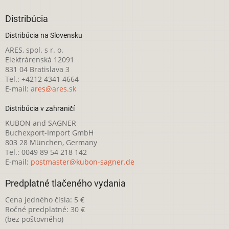
Distribúcia
Distribúcia na Slovensku
ARES, spol. s r. o.
Elektrárenská 12091
831 04 Bratislava 3
Tel.: +4212 4341 4664
E-mail:
ares@ares.sk
Distribúcia v zahraničí
KUBON and SAGNER
Buchexport-Import GmbH
803 28 München, Germany
Tel.: 0049 89 54 218 142
E-mail:
postmaster@kubon-sagner.de
Predplatné tlačeného vydania
Cena jedného čísla: 5 €
Ročné predplatné: 30 €
(bez poštovného)