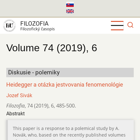
Skočiť
na
hlavný
FILOZOFIA
obsah
Filozofický časopis
Volume 74 (2019), 6
Diskusie - polemiky
Heidegger a otázka jestvovania fenomenológie
Jozef Sivák
Filozofia
,
74 (2019)
,
6
,
485-500.
Abstrakt
This paper is a response to a polemical study by A.
Novák, who, based on the recently published volumes