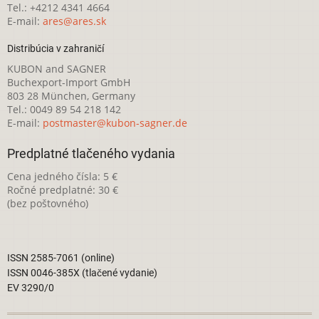
Tel.: +4212 4341 4664
E-mail:
ares@ares.sk
Distribúcia v zahraničí
KUBON and SAGNER
Buchexport-Import GmbH
803 28 München, Germany
Tel.: 0049 89 54 218 142
E-mail:
postmaster@kubon-sagner.de
Predplatné tlačeného vydania
Cena jedného čísla: 5 €
Ročné predplatné: 30 €
(bez poštovného)
ISSN 2585-7061 (online)
ISSN 0046-385X (tlačené vydanie)
EV 3290/0