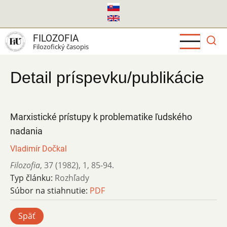
Skočiť
na
hlavný
FILOZOFIA
obsah
Filozofický časopis
Detail príspevku/publikácie
Marxistické prístupy k problematike ľudského
nadania
Vladimír Dočkal
Filozofia
,
37 (1982)
,
1
,
85-94.
Typ článku:
Rozhľady
Súbor na stiahnutie:
PDF
Späť