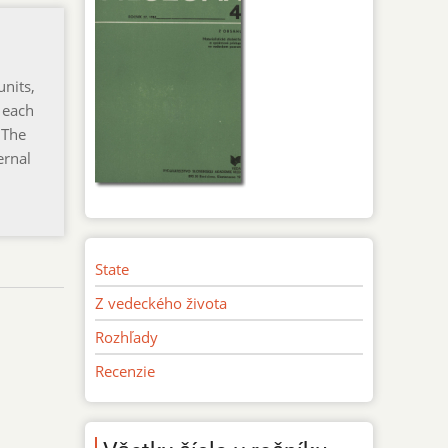
units,
 each
 The
ernal
State
Z vedeckého života
Rozhľady
Recenzie