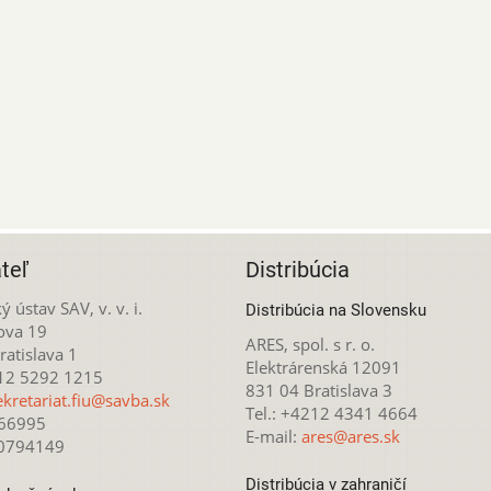
teľ
Distribúcia
ý ústav SAV, v. v. i.
Distribúcia na Slovensku
ova 19
ARES, spol. s r. o.
atislava 1
Elektrárenská 12091
212 5292 1215
831 04 Bratislava 3
ekretariat.fiu@savba.sk
Tel.: +4212 4341 4664
166995
E-mail:
ares@ares.sk
20794149
Distribúcia v zahraničí