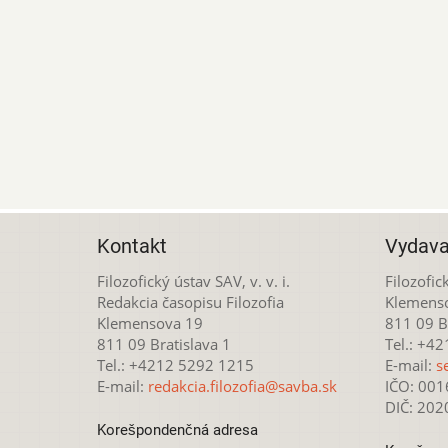
Kontakt
Vydava
Filozofický ústav SAV, v. v. i.
Filozofick
Redakcia časopisu Filozofia
Klemens
Klemensova 19
811 09 Br
811 09 Bratislava 1
Tel.: +4
Tel.: +4212 5292 1215
E-mail:
s
E-mail:
redakcia.filozofia@savba.sk
IČO: 00
DIČ: 20
Korešpondenčná adresa