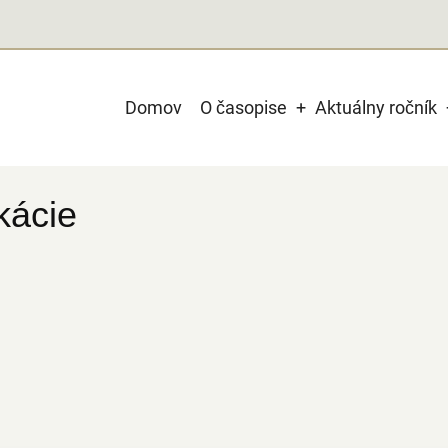
Main
Domov
O časopise
Aktuálny ročník
navigation
kácie