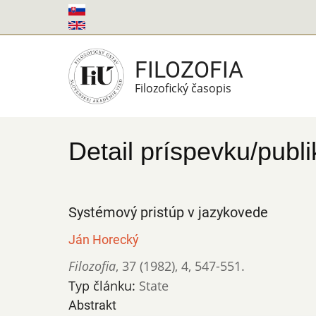
Skočiť
na
hlavný
FILOZOFIA
obsah
Filozofický časopis
Detail príspevku/publi
Systémový pristúp v jazykovede
Ján Horecký
Filozofia
,
37 (1982)
,
4
,
547-551.
Typ článku:
State
Abstrakt