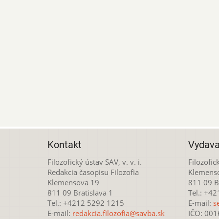
Kontakt
Vydava
Filozofický ústav SAV, v. v. i.
Filozofick
Redakcia časopisu Filozofia
Klemens
Klemensova 19
811 09 Br
811 09 Bratislava 1
Tel.: +4
Tel.: +4212 5292 1215
E-mail:
s
E-mail:
redakcia.filozofia@savba.sk
IČO: 00