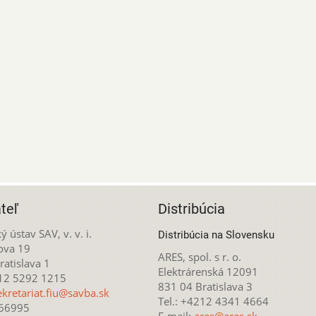
teľ
Distribúcia
ý ústav SAV, v. v. i.
Distribúcia na Slovensku
ova 19
ARES, spol. s r. o.
atislava 1
Elektrárenská 12091
212 5292 1215
831 04 Bratislava 3
ekretariat.fiu@savba.sk
Tel.: +4212 4341 4664
166995
E-mail:
ares@ares.sk