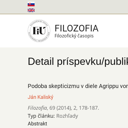
Skočiť
na
hlavný
FILOZOFIA
obsah
Filozofický časopis
Detail príspevku/publi
Podoba skepticizmu v diele Agrippu v
Ján Kaliský
Filozofia
,
69 (2014)
,
2
,
178-187.
Typ článku:
Rozhľady
Abstrakt