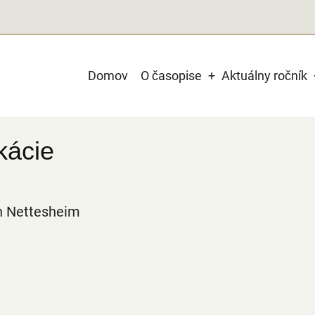
Main
Domov
O časopise
Aktuálny ročník
navigation
kácie
on Nettesheim