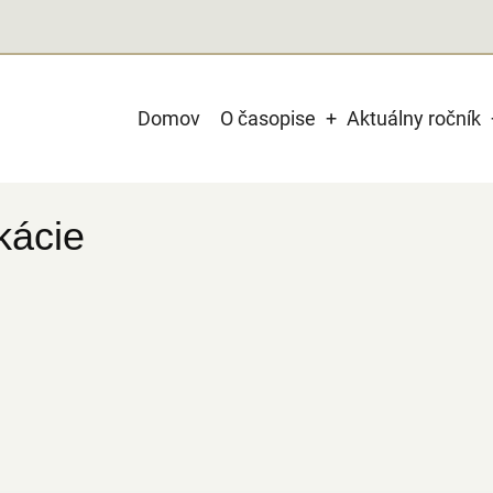
Main
Domov
O časopise
Aktuálny ročník
navigation
kácie