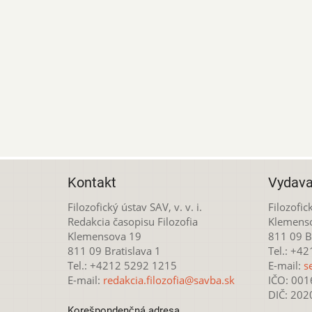
Kontakt
Vydava
Filozofický ústav SAV, v. v. i.
Filozofick
Redakcia časopisu Filozofia
Klemens
Klemensova 19
811 09 Br
811 09 Bratislava 1
Tel.: +4
Tel.: +4212 5292 1215
E-mail:
s
E-mail:
redakcia.filozofia@savba.sk
IČO: 00
DIČ: 20
Korešpondenčná adresa