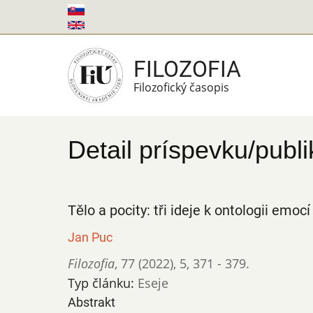
Skočiť
na
hlavný
FILOZOFIA
obsah
Filozofický časopis
Detail príspevku/publi
Tělo a pocity: tři ideje k ontologii emocí
Jan Puc
Filozofia
,
77 (2022)
,
5
,
371 - 379.
Typ článku:
Eseje
Abstrakt