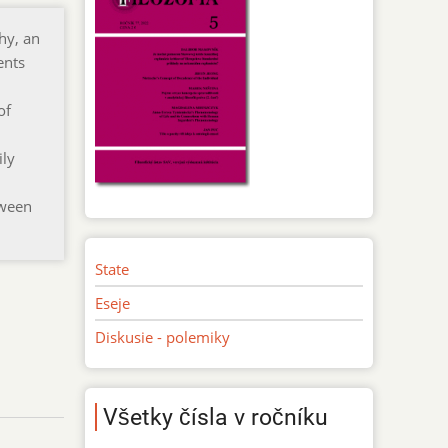
hy, an
ents
of
ily
tween
State
Eseje
Diskusie - polemiky
Všetky čísla v ročníku