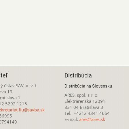
teľ
Distribúcia
ý ústav SAV, v. v. i.
Distribúcia na Slovensku
ova 19
ARES, spol. s r. o.
atislava 1
Elektrárenská 12091
212 5292 1215
831 04 Bratislava 3
ekretariat.fiu@savba.sk
Tel.: +4212 4341 4664
166995
E-mail:
ares@ares.sk
20794149