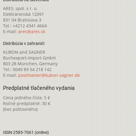
ARES, spol. s r. o.
Elektrárenská 12091
831 04 Bratislava 3
Tel.: +4212 4341 4664
E-mail:
ares@ares.sk
Distribúcia v zahraničí
KUBON and SAGNER
Buchexport-Import GmbH
803 28 München, Germany
Tel.: 0049 89 54 218 142
E-mail:
postmaster@kubon-sagner.de
Predplatné tlačeného vydania
Cena jedného čísla: 5 €
Ročné predplatné: 30 €
(bez poštovného)
ISSN 2585-7061 (online)