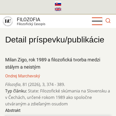
Skočiť
na
hlavný
FILOZOFIA
obsah
Filozofický časopis
Detail príspevku/publikácie
Milan Zigo, rok 1989 a filozofická tvorba medzi
stálym a neistým
Ondrej Marchevský
Filozofia
,
81 (2026)
,
3
,
374 - 389.
Typ článku:
State: Filozofické skúmania na Slovensku a
v Čechách, určené rokom 1989 ako spoločne
utváraným a zdieľaným osudom
Abstrakt