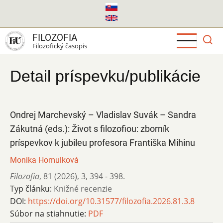
Skočiť
na
hlavný
FILOZOFIA
obsah
Filozofický časopis
Detail príspevku/publikácie
Ondrej Marchevský – Vladislav Suvák – Sandra
Zákutná (eds.): Život s filozofiou: zborník
príspevkov k jubileu profesora Františka Mihinu
Monika Homulková
Filozofia
,
81 (2026)
,
3
,
394 - 398.
Typ článku:
Knižné recenzie
DOI:
https://doi.org/10.31577/filozofia.2026.81.3.8
Súbor na stiahnutie:
PDF