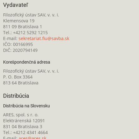
Vydavateľ
Filozofický ústav SAV, v. v. i.
Klemensova 19
811 09 Bratislava 1
Tel.: +4212 5292 1215
E-mail:
sekretariat.fiu@savba.sk
IČO: 00166995
DIČ: 2020794149
Korešpondenčná adresa
Filozofický ústav SAV, v. v. i.
P. O. Box 3364
813 64 Bratislava
Distribúcia
Distribúcia na Slovensku
ARES, spol. s r. o.
Elektrárenská 12091
831 04 Bratislava 3
Tel.: +4212 4341 4664
E-mail:
ares@ares.sk