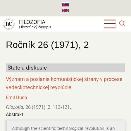
Skočiť
na
hlavný
FILOZOFIA
obsah
Filozofický časopis
Ročník 26 (1971), 2
State a diskusie
Význam a poslanie komunistickej strany v procese
vedeckotechnickej revolúcie
Emil Duda
Filozofia
,
26 (1971)
,
2
,
113-121.
Abstrakt
Although the scientific-technological revolution is an