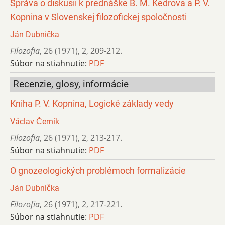
Správa o diskusii k prednáške B. M. Kedrova a P. V.
Kopnina v Slovenskej filozofickej spoločnosti
Ján Dubnička
Filozofia
,
26 (1971)
,
2
,
209-212.
Súbor na stiahnutie:
PDF
Recenzie, glosy, informácie
Kniha P. V. Kopnina, Logické základy vedy
Václav Černík
Filozofia
,
26 (1971)
,
2
,
213-217.
Súbor na stiahnutie:
PDF
O gnozeologických problémoch formalizácie
Ján Dubnička
Filozofia
,
26 (1971)
,
2
,
217-221.
Súbor na stiahnutie:
PDF