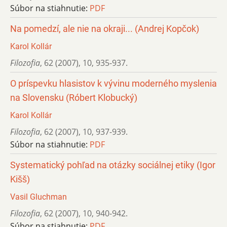
Súbor na stiahnutie:
PDF
Na pomedzí, ale nie na okraji... (Andrej Kopčok)
Karol Kollár
Filozofia
,
62 (2007)
,
10
,
935-937.
O príspevku hlasistov k vývinu moderného myslenia
na Slovensku (Róbert Klobucký)
Karol Kollár
Filozofia
,
62 (2007)
,
10
,
937-939.
Súbor na stiahnutie:
PDF
Systematický pohľad na otázky sociálnej etiky (Igor
Kišš)
Vasil Gluchman
Filozofia
,
62 (2007)
,
10
,
940-942.
Súbor na stiahnutie:
PDF