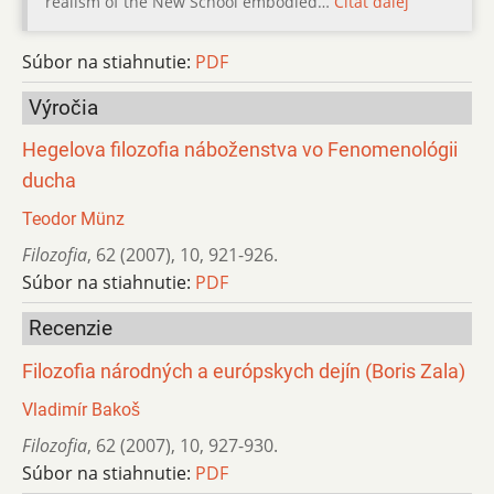
realism of the New School embodied…
Čítať ďalej
Súbor na stiahnutie:
PDF
Výročia
Hegelova filozofia náboženstva vo Fenomenológii
ducha
Teodor Münz
Filozofia
,
62 (2007)
,
10
,
921-926.
Súbor na stiahnutie:
PDF
Recenzie
Filozofia národných a európskych dejín (Boris Zala)
Vladimír Bakoš
Filozofia
,
62 (2007)
,
10
,
927-930.
Súbor na stiahnutie:
PDF