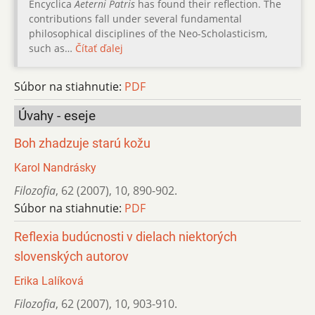
Encyclica
Aeterni Patris
has found their reflection. The
contributions fall under several fundamental
philosophical disciplines of the Neo-Scholasticism,
such as…
Čítať ďalej
Súbor na stiahnutie:
PDF
Úvahy - eseje
Boh zhadzuje starú kožu
Karol Nandrásky
Filozofia
,
62 (2007)
,
10
,
890-902.
Súbor na stiahnutie:
PDF
Reflexia budúcnosti v dielach niektorých
slovenských autorov
Erika Lalíková
Filozofia
,
62 (2007)
,
10
,
903-910.