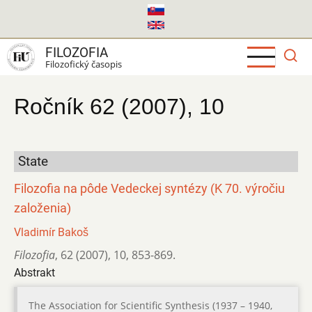
Skočiť
na
hlavný
FILOZOFIA
obsah
Filozofický časopis
Ročník 62 (2007), 10
State
Filozofia na pôde Vedeckej syntézy (K 70. výročiu
založenia)
Vladimír Bakoš
Filozofia
,
62 (2007)
,
10
,
853-869.
Abstrakt
The Association for Scientific Synthesis (1937 – 1940,