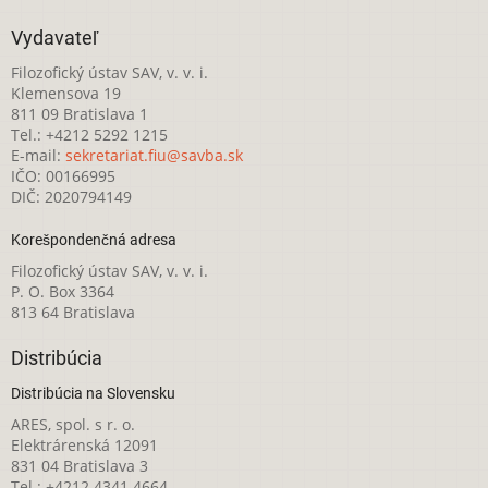
Vydavateľ
Filozofický ústav SAV, v. v. i.
Klemensova 19
811 09 Bratislava 1
Tel.: +4212 5292 1215
E-mail:
sekretariat.fiu@savba.sk
IČO: 00166995
DIČ: 2020794149
Korešpondenčná adresa
Filozofický ústav SAV, v. v. i.
P. O. Box 3364
813 64 Bratislava
Distribúcia
Distribúcia na Slovensku
ARES, spol. s r. o.
Elektrárenská 12091
831 04 Bratislava 3
Tel.: +4212 4341 4664