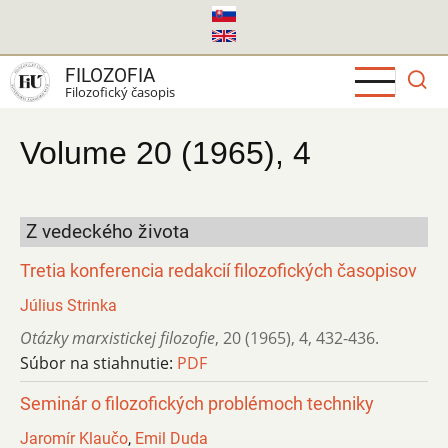
Skočiť
na
hlavný
FILOZOFIA
obsah
Filozofický časopis
Volume 20 (1965), 4
Z vedeckého života
Tretia konferencia redakcií filozofických časopisov
Július Strinka
Otázky marxistickej filozofie
,
20 (1965)
,
4
,
432-436.
Súbor na stiahnutie:
PDF
Seminár o filozofických problémoch techniky
Jaromír Klaučo
,
Emil Duda