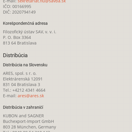
E-mail:
sekretariat.fiu@savba.sk
IČO: 00166995
DIČ: 2020794149
Korešpondenčná adresa
Filozofický ústav SAV, v. v. i.
P. O. Box 3364
813 64 Bratislava
Distribúcia
Distribúcia na Slovensku
ARES, spol. s r. o.
Elektrárenská 12091
831 04 Bratislava 3
Tel.: +4212 4341 4664
E-mail:
ares@ares.sk
Distribúcia v zahraničí
KUBON and SAGNER
Buchexport-Import GmbH
803 28 München, Germany