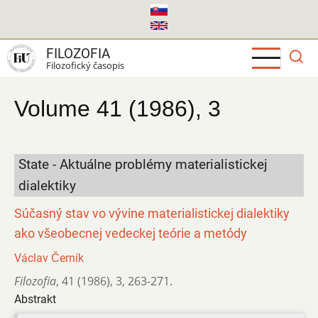
Skočiť
na
hlavný
FILOZOFIA
obsah
Filozofický časopis
Volume 41 (1986), 3
State - Aktuálne problémy materialistickej
dialektiky
Súčasný stav vo vývine materialistickej dialektiky
ako všeobecnej vedeckej teórie a metódy
Václav Černík
Filozofia
,
41 (1986)
,
3
,
263-271.
Abstrakt