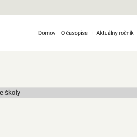
Main
Domov
O časopise
Aktuálny ročník
navigation
e školy