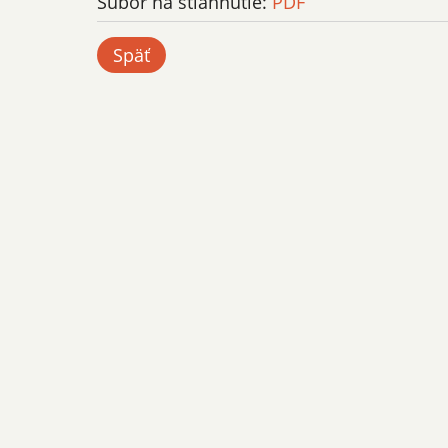
Súbor na stiahnutie:
PDF
Späť