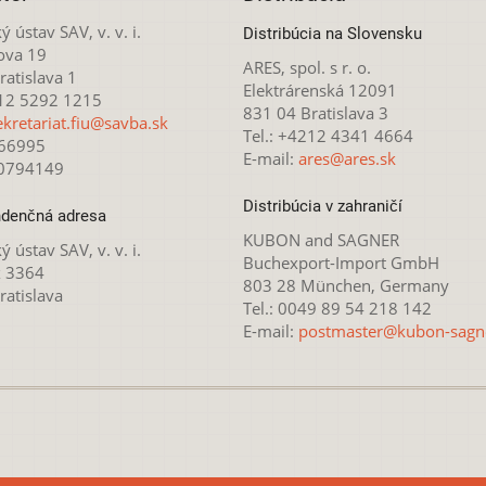
ý ústav SAV, v. v. i.
Distribúcia na Slovensku
ova 19
ARES, spol. s r. o.
atislava 1
Elektrárenská 12091
212 5292 1215
831 04 Bratislava 3
ekretariat.fiu@savba.sk
Tel.: +4212 4341 4664
166995
E-mail:
ares@ares.sk
20794149
Distribúcia v zahraničí
denčná adresa
KUBON and SAGNER
ý ústav SAV, v. v. i.
Buchexport-Import GmbH
x 3364
803 28 München, Germany
ratislava
Tel.: 0049 89 54 218 142
E-mail:
postmaster@kubon-sagn