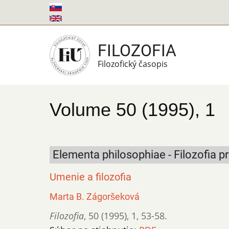
Skočiť
na
hlavný
FILOZOFIA
obsah
Filozofický časopis
Volume 50 (1995), 1
Elementa philosophiae - Filozofia pr
Umenie a filozofia
Marta B. Zágoršeková
Filozofia
,
50 (1995)
,
1
,
53-58.