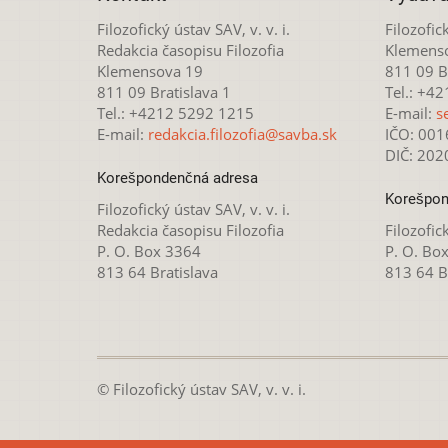
Filozofický ústav SAV, v. v. i.
Filozofick
Redakcia časopisu Filozofia
Klemens
Klemensova 19
811 09 Br
811 09 Bratislava 1
Tel.: +4
Tel.: +4212 5292 1215
E-mail:
s
E-mail:
redakcia.filozofia@savba.sk
IČO: 00
DIČ: 20
Korešpondenčná adresa
Korešpon
Filozofický ústav SAV, v. v. i.
Redakcia časopisu Filozofia
Filozofick
P. O. Box 3364
P. O. Bo
813 64 Bratislava
813 64 B
© Filozofický ústav SAV, v. v. i.