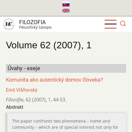
Skočiť
na
hlavný
FILOZOFIA
obsah
Filozofický časopis
Volume 62 (2007), 1
Úvahy - eseje
Komunita ako autentický domov človeka?
Emil Višňovský
Filozofia
,
62 (2007)
,
1
,
44-53.
Abstrakt
The paper confronts two phenomena – home and
community – which are of special interest not only for