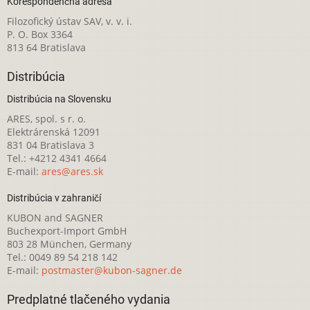
Korešpondenčná adresa
Filozofický ústav SAV, v. v. i.
P. O. Box 3364
813 64 Bratislava
Distribúcia
Distribúcia na Slovensku
ARES, spol. s r. o.
Elektrárenská 12091
831 04 Bratislava 3
Tel.: +4212 4341 4664
E-mail:
ares@ares.sk
Distribúcia v zahraničí
KUBON and SAGNER
Buchexport-Import GmbH
803 28 München, Germany
Tel.: 0049 89 54 218 142
E-mail:
postmaster@kubon-sagner.de
Predplatné tlačeného vydania